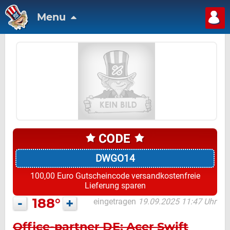
Menu
DWGO14
100,00 Euro Gutscheincode versandkostenfreie
Lieferung sparen
-
188°
+
eingetragen
19.09.2025 11:47 Uhr
Office-partner DE: Acer Swift