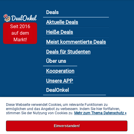
Deals
Aktuelle Deals
Seit 2016
Heiße Deals
auf dem
Markt!
Meist kommentierte Deals
Deals für Studenten
Über uns
Kooperation
Unsere APP
DealOnkel
Nutzungsbedingung
Diese Webseite verwendet Cookies, um relevante Funktionen zu
ermöglichen und das Angebot zu verbessern. Indem Sie hier fortfahren,
Datenschutzbestimmung
stimmen Sie der Nutzung von Cookies zu.
Mehr zum Thema Datenschutz »
Impressum