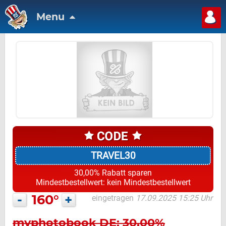
Menu
TRAVEL30
30,00% Rabatt sparen
Mindestbestellwert: kein Mindestbestellwert
-
160°
+
eingetragen
17.09.2025 15:25 Uhr
myphotobook DE: 30,00%