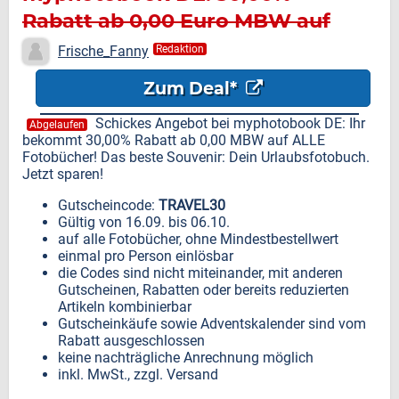
Rabatt ab 0,00 Euro MBW auf
alle Fotobücher
Frische_Fanny
Redaktion
Zum Deal*
Schickes Angebot bei myphotobook DE: Ihr
Abgelaufen
bekommt 30,00% Rabatt ab 0,00 MBW auf ALLE
Fotobücher! Das beste Souvenir: Dein Urlaubsfotobuch.
Jetzt sparen!
Gutscheincode:
TRAVEL30
Gültig von 16.09. bis 06.10.
auf alle Fotobücher, ohne Mindestbestellwert
einmal pro Person einlösbar
die Codes sind nicht miteinander, mit anderen
Gutscheinen, Rabatten oder bereits reduzierten
Artikeln kombinierbar
Gutscheinkäufe sowie Adventskalender sind vom
Rabatt ausgeschlossen
keine nachträgliche Anrechnung möglich
inkl. MwSt., zzgl. Versand