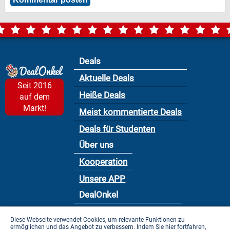
Deals
Aktuelle Deals
Seit 2016
Heiße Deals
auf dem
Markt!
Meist kommentierte Deals
Deals für Studenten
Über uns
Kooperation
Unsere APP
DealOnkel
Nutzungsbedingung
Diese Webseite verwendet Cookies, um relevante Funktionen zu
ermöglichen und das Angebot zu verbessern. Indem Sie hier fortfahren,
Datenschutzbestimmung