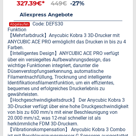
327.39€*
449€
-27%
Aliexpress Angebote
Code: DEFS30
Abgelaufen
Funktion
【Mehrfarbdruck】Anycubic Kobra 3 3D-Drucker mit
ANYCUBIC ACE PRO ermöglicht das Drucken in bis zu 4
Farben.
【Intelligentes Design】ANYCUBIC ACE PRO verfügt
über ein versiegeltes Aufbewahrungsdesign, das
wichtige Funktionen integriert, darunter die
Düsenverstopfungserkennung, automatische
Filamentnachfüllung, Trocknung und intelligente
Identifikationsfilamentfunktion, um ein effizientes,
bequemes und erfolgreiches Druckerlebnis zu
gewährleisten.
【Hochgeschwindigkeitsdruck】 Der Anycubic Kobra 3
3D-Drucker verfügt über eine hohe Druckgeschwindigkeit
von bis zu 600 mm/s mit einer Beschleunigung von
20.000 mm/s2, was 12-mal schneller ist als
herkömmliche FDM 3D-Druckern.
【Vibrationskompensation】 Anycubic Kobra 3 Combo
ist mit Beschleunigungsmesser-G-Sensoren ausgestattet