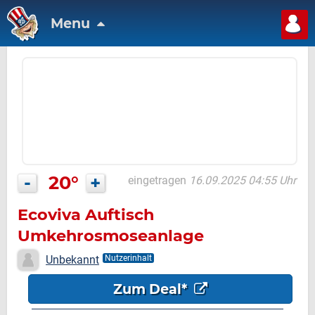
Menu
-
20°
+
eingetragen
16.09.2025 04:55 Uhr
Ecoviva Auftisch
Umkehrosmoseanlage
Wasserfilter mit Wasserkocher
Unbekannt
Nutzerinhalt
Zum Deal*