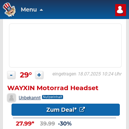
Menu
-
29°
+
eingetragen
18.07.2025 10:24 Uhr
WAYXIN Motorrad Headset
Unbekannt
Nutzerinhalt
Zum Deal*
27.99*
39.99
-30%