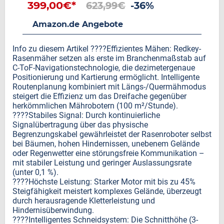
399,00€*
623,99€
-36%
Amazon.de Angebote
Info zu diesem Artikel ????Effizientes Mähen: Redkey-
Rasenmäher setzen als erste im Branchenmaßstab auf
C-ToF-Navigationstechnologie, die dezimetergenaue
Positionierung und Kartierung ermöglicht. Intelligente
Routenplanung kombiniert mit Längs-/Quermähmodus
steigert die Effizienz um das Dreifache gegenüber
herkömmlichen Mährobotern (100 m²/Stunde).
????Stabiles Signal: Durch kontinuierliche
Signalübertragung über das physische
Begrenzungskabel gewährleistet der Rasenroboter selbst
bei Bäumen, hohen Hindernissen, unebenem Gelände
oder Regenwetter eine störungsfreie Kommunikation –
mit stabiler Leistung und geringer Auslassungsrate
(unter 0,1 %).
????Höchste Leistung: Starker Motor mit bis zu 45%
Steigfähigkeit meistert komplexes Gelände, überzeugt
durch herausragende Kletterleistung und
Hindernisüberwindung.
????Intelligentes Schneidsystem: Die Schnitthöhe (3-