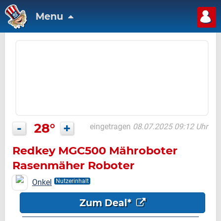
Menu
-
28°
+
eingetragen
08.07.2025 09:12 Uhr
Redkey MGC500 Mähroboter
Rasenmäher Roboter
Onkel
Nutzerinhalt
Zum Deal*