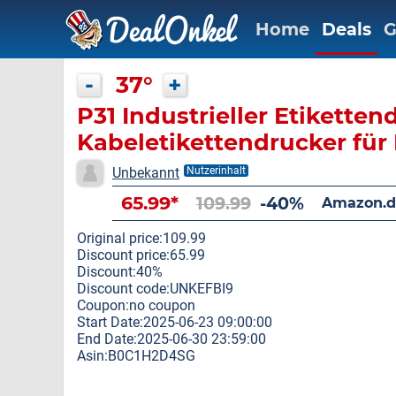
Home
Deals
G
-
37°
+
P31 Industrieller Etiketten
Kabeletikettendrucker für
Hochleistungsetiketten
Unbekannt
Nutzerinhalt
65.99*
109.99
-40%
Amazon.d
Original price:109.99
Discount price:65.99
Discount:40%
Discount code:UNKEFBI9
Coupon:no coupon
Start Date:2025-06-23 09:00:00
End Date:2025-06-30 23:59:00
Asin:B0C1H2D4SG