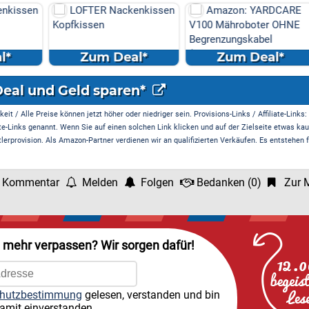
enkissen
Amazon: YARDCARE
Laifen P3 (Nebelblau)
V100 Mähroboter OHNE
Elektrorasierer Bundle: 1
Begrenzungskabel
Min. Akku, USB-C ...
(Kamera/Visi...
l*
Zum Deal*
Zum Deal*
Deal und Geld sparen*
it / Alle Preise können jetzt höher oder niedriger sein. Provisions-Links / Affiliate-Links:
te-Links genannt. Wenn Sie auf einen solchen Link klicken und auf der Zielseite etwas kau
rprovision. Als Amazon-Partner verdienen wir an qualifizierten Verkäufen. Es entstehen f
 Kommentar
Melden
Folgen
Bedanken
(
0
)
Zur M
l mehr verpassen? Wir sorgen dafür!
hutzbestimmung
gelesen, verstanden und bin
amit einverstanden.