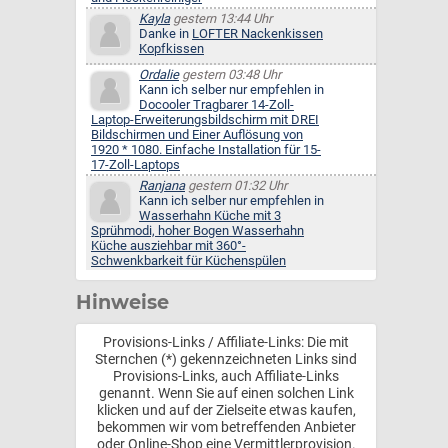
Kayla
gestern 13:44 Uhr
Danke in
LOFTER Nackenkissen
Kopfkissen
Ordalie
gestern 03:48 Uhr
Kann ich selber nur empfehlen in
Docooler Tragbarer 14-Zoll-
Laptop-Erweiterungsbildschirm mit DREI
Bildschirmen und Einer Auflösung von
1920 * 1080. Einfache Installation für 15-
17-Zoll-Laptops
Ranjana
gestern 01:32 Uhr
Kann ich selber nur empfehlen in
Wasserhahn Küche mit 3
Sprühmodi, hoher Bogen Wasserhahn
Küche ausziehbar mit 360°-
Schwenkbarkeit für Küchenspülen
Hinweise
Provisions-Links / Affiliate-Links: Die mit
Sternchen (*) gekennzeichneten Links sind
Provisions-Links, auch Affiliate-Links
genannt. Wenn Sie auf einen solchen Link
klicken und auf der Zielseite etwas kaufen,
bekommen wir vom betreffenden Anbieter
oder Online-Shop eine Vermittlerprovision.