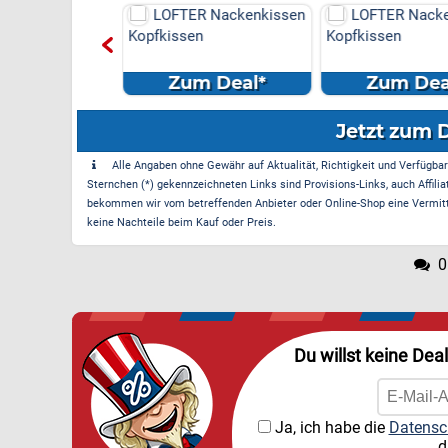
R Nackenkissen
LOFTER Nackenkissen
LOFTER Nack
en
Kopfkissen
Kopfkissen
m Deal*
Zum Deal*
Zum Dea
Jetzt zum 
Alle Angaben ohne Gewähr auf Aktualität, Richtigkeit und Verfügbarke
Sternchen (*) gekennzeichneten Links sind Provisions-Links, auch Affilia
bekommen wir vom betreffenden Anbieter oder Online-Shop eine Vermittle
keine Nachteile beim Kauf oder Preis.
0
Du willst keine Dea
Ja, ich habe die
Datensc
d