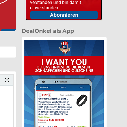
verstanden und bin damit
einverstanden.
DealOnkel als App