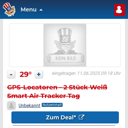
Menu
-
29°
+
eingetragen
11.06.2025 09:18 Uhr
GPS-Locatoren - 2 Stück Weiß
Smart Air Tracker Tag
Unbekannt
Nutzerinhalt
Zum Deal*