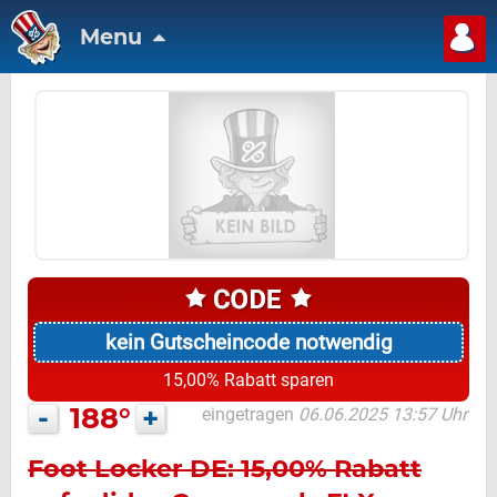
Menu
kein Gutscheincode notwendig
15,00% Rabatt sparen
-
188°
+
eingetragen
06.06.2025 13:57 Uhr
Foot Locker DE: 15,00% Rabatt