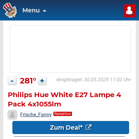
Menu
-
281°
+
eingetragen
30.05.2025 11:02 Uhr
Philips Hue White E27 Lampe 4
Pack 4x1055lm
Frische_Fanny
Redaktion
Zum Deal*