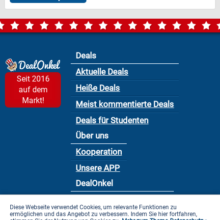
Deals
Aktuelle Deals
Seit 2016
Heiße Deals
auf dem
Markt!
Meist kommentierte Deals
Deals für Studenten
Über uns
Kooperation
Unsere APP
DealOnkel
Nutzungsbedingung
Diese Webseite verwendet Cookies, um relevante Funktionen zu
ermöglichen und das Angebot zu verbessern. Indem Sie hier fortfahren,
Datenschutzbestimmung