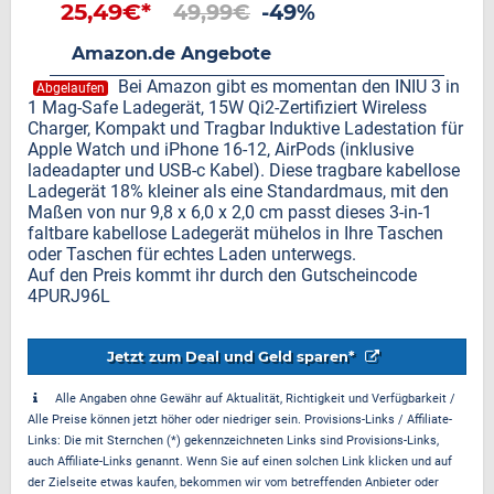
25,49€*
49,99€
-49%
Amazon.de Angebote
Bei Amazon gibt es momentan den INIU 3 in
Abgelaufen
1 Mag-Safe Ladegerät, 15W Qi2-Zertifiziert Wireless
Charger, Kompakt und Tragbar Induktive Ladestation für
Apple Watch und iPhone 16-12, AirPods (inklusive
ladeadapter und USB-c Kabel). Diese tragbare kabellose
Ladegerät 18% kleiner als eine Standardmaus, mit den
Maßen von nur 9,8 x 6,0 x 2,0 cm passt dieses 3-in-1
faltbare kabellose Ladegerät mühelos in Ihre Taschen
oder Taschen für echtes Laden unterwegs.
Auf den Preis kommt ihr durch den Gutscheincode
4PURJ96L
Jetzt zum Deal und Geld sparen*
Alle Angaben ohne Gewähr auf Aktualität, Richtigkeit und Verfügbarkeit /
Alle Preise können jetzt höher oder niedriger sein. Provisions-Links / Affiliate-
Links: Die mit Sternchen (*) gekennzeichneten Links sind Provisions-Links,
auch Affiliate-Links genannt. Wenn Sie auf einen solchen Link klicken und auf
der Zielseite etwas kaufen, bekommen wir vom betreffenden Anbieter oder