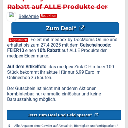
Rabatt auf ALLE Produkte der
Eigenmarke
BelleAmie
Redaktion
Zum Deal*
Feiert mit medpex by DocMorris Online und
Abgelaufen
erhaltet bis zum 27.4.2025 mit dem
Gutscheincode:
FEIER10
einen
10% Rabatt
auf ALLE Produkte der
medpex Eigenmarke.
Auf dem Artikelfoto
: das medpex Zink C Himbeer 100
Stück bekommt ihr aktuell für nur 6,99 Euro im
Onlineshop zu kaufen.
Der Gutschein ist nicht mit anderen Aktionen
kombinierbar, nur einmalig einlösbar und keine
Barauszahlung möglich.
Jetzt zum Deal und Geld sparen*
Alle Angaben ohne Gewähr auf Aktualität, Richtigkeit und Verfügbarkeit /