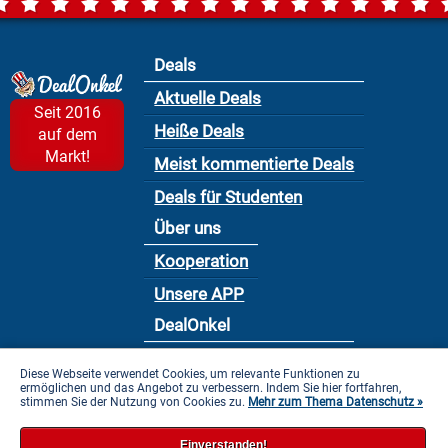
Deals
Aktuelle Deals
Seit 2016
Heiße Deals
auf dem
Markt!
Meist kommentierte Deals
Deals für Studenten
Über uns
Kooperation
Unsere APP
DealOnkel
Nutzungsbedingung
Diese Webseite verwendet Cookies, um relevante Funktionen zu
ermöglichen und das Angebot zu verbessern. Indem Sie hier fortfahren,
Datenschutzbestimmung
stimmen Sie der Nutzung von Cookies zu.
Mehr zum Thema Datenschutz »
Impressum