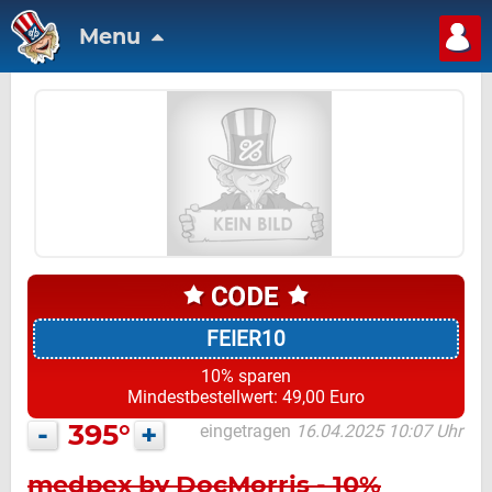
Menu
FEIER10
10% sparen
Mindestbestellwert: 49,00 Euro
-
395°
+
eingetragen
16.04.2025 10:07 Uhr
medpex by DocMorris - 10%