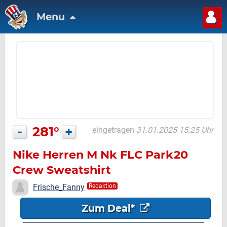
Menu
-
281°
+
eingetragen
31.01.2025 15:25 Uhr
Nike Herren M Nk FLC Park20
Crew Sweatshirt
Frische_Fanny
Redaktion
Zum Deal*