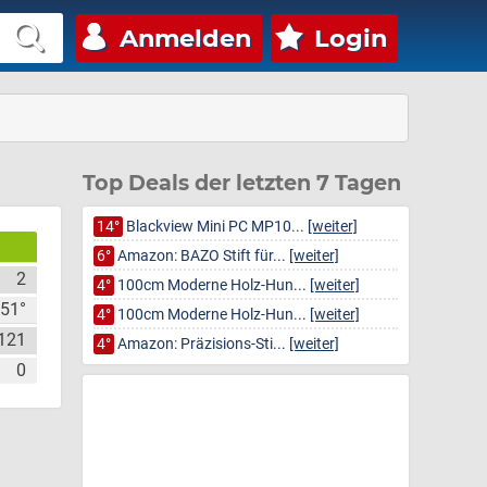
Anmelden
Login
Top Deals der letzten 7 Tagen
14°
Blackview Mini PC MP10...
[weiter]
6°
Amazon: BAZO Stift für...
[weiter]
2
4°
100cm Moderne Holz-Hun...
[weiter]
51°
4°
100cm Moderne Holz-Hun...
[weiter]
121
4°
Amazon: Präzisions-Sti...
[weiter]
0