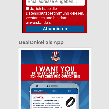
Ja, ich habe die
Datenschutzbestimmung
gelesen,
verstanden und bin damit
einverstanden.
DealOnkel als App