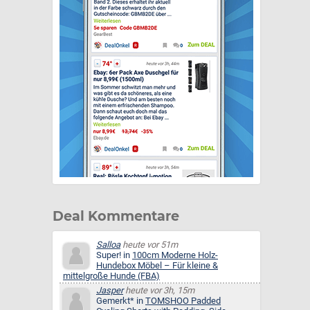
Deal Kommentare
Salloa
heute vor 51m
Super! in
100cm Moderne Holz-
Hundebox Möbel – Für kleine &
mittelgroße Hunde (FBA)
Jasper
heute vor 3h, 15m
Gemerkt* in
TOMSHOO Padded