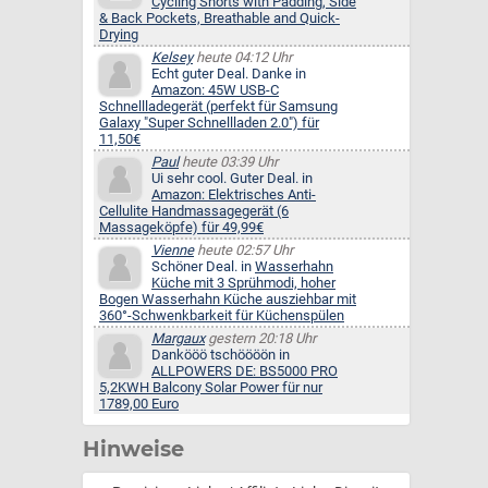
Cycling Shorts with Padding, Side
& Back Pockets, Breathable and Quick-
Drying
Kelsey
heute 04:12 Uhr
Echt guter Deal. Danke in
Amazon: 45W USB-C
Schnellladegerät (perfekt für Samsung
Galaxy "Super Schnellladen 2.0") für
11,50€
Paul
heute 03:39 Uhr
Ui sehr cool. Guter Deal. in
Amazon: Elektrisches Anti-
Cellulite Handmassagegerät (6
Massageköpfe) für 49,99€
Vienne
heute 02:57 Uhr
Schöner Deal. in
Wasserhahn
Küche mit 3 Sprühmodi, hoher
Bogen Wasserhahn Küche ausziehbar mit
360°-Schwenkbarkeit für Küchenspülen
Margaux
gestern 20:18 Uhr
Dankööö tschöööön in
ALLPOWERS DE: BS5000 PRO
5,2KWH Balcony Solar Power für nur
1789,00 Euro
Hinweise