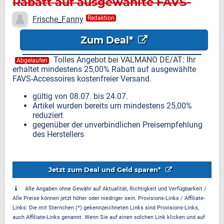
Rabatt auf ausgewählte FAVS-
Accessoires kostenfreier
Frische_Fanny
Redaktion
Versand
Zum Deal*
Tolles Angebot bei VALMANO DE/AT: Ihr
Abgelaufen
erhaltet mindestens 25,00% Rabatt auf ausgewählte
FAVS-Accessoires kostenfreier Versand.
gültig von 08.07. bis 24.07.
Artikel wurden bereits um mindestens 25,00%
reduziert
gegenüber der unverbindlichen Preisempfehlung
des Herstellers
Jetzt zum Deal und Geld sparen*
Alle Angaben ohne Gewähr auf Aktualität, Richtigkeit und Verfügbarkeit /
Alle Preise können jetzt höher oder niedriger sein. Provisions-Links / Affiliate-
Links: Die mit Sternchen (*) gekennzeichneten Links sind Provisions-Links,
auch Affiliate-Links genannt. Wenn Sie auf einen solchen Link klicken und auf