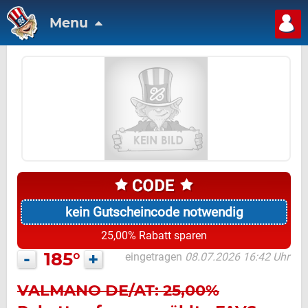
Menu
kein Gutscheincode notwendig
25,00% Rabatt sparen
-
185°
+
eingetragen
08.07.2026 16:42 Uhr
VALMANO DE/AT: 25,00%