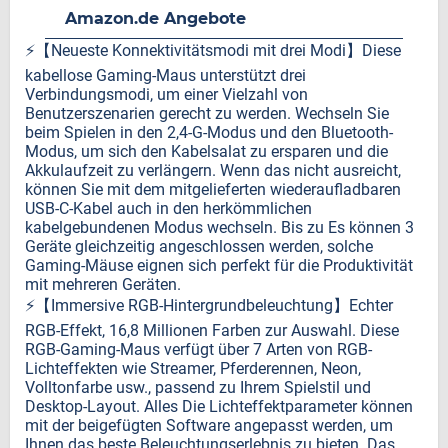
Amazon.de Angebote
⚡️【Neueste Konnektivitätsmodi mit drei Modi】Diese
kabellose Gaming-Maus unterstützt drei
Verbindungsmodi, um einer Vielzahl von
Benutzerszenarien gerecht zu werden. Wechseln Sie
beim Spielen in den 2,4-G-Modus und den Bluetooth-
Modus, um sich den Kabelsalat zu ersparen und die
Akkulaufzeit zu verlängern. Wenn das nicht ausreicht,
können Sie mit dem mitgelieferten wiederaufladbaren
USB-C-Kabel auch in den herkömmlichen
kabelgebundenen Modus wechseln. Bis zu Es können 3
Geräte gleichzeitig angeschlossen werden, solche
Gaming-Mäuse eignen sich perfekt für die Produktivität
mit mehreren Geräten.
⚡️【Immersive RGB-Hintergrundbeleuchtung】Echter
RGB-Effekt, 16,8 Millionen Farben zur Auswahl. Diese
RGB-Gaming-Maus verfügt über 7 Arten von RGB-
Lichteffekten wie Streamer, Pferderennen, Neon,
Volltonfarbe usw., passend zu Ihrem Spielstil und
Desktop-Layout. Alles Die Lichteffektparameter können
mit der beigefügten Software angepasst werden, um
Ihnen das beste Beleuchtungserlebnis zu bieten. Das