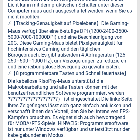
Licht kann mit dem praktischen Schalter unter dieser
Computermaus auch ausgeschaltet werden, wenn Sie es
nicht möchten.
⚡️【Tracking-Genauigkeit auf Pixelebene】Die Gaming-
Maus verfügt über eine 6-stufige DPI (1200-2400-3500-
5000-7000-10000DPI) und eine Beschleunigung von
20G. Diese Gaming-Maus bietet Pixelgenauigkeit für
hochintensives Gaming und den täglichen
Bürogebrauch. Es gibt außerdem 4 Abfrageraten (125–
250–500–1000 Hz), um Verzögerungen zu reduzieren
und eine reibungslose Bewegung zu gewährleisten.
⚡️【8 programmierbare Tasten und Schnellfeuertaste】
Die kabellose RisoPhy-Maus unterstützt die
Makrobearbeitung und alle Tasten können mit der
benutzerfreundlichen Software programmiert werden
????????????????????） ist eingeschaltet Die linke Seite
Ihres Zeigefingers lässt sich ganz einfach anklicken und
verschafft Ihnen den Vorteil, den Sie bei intensiven FPS-
Kämpfen brauchen. Es eignet sich auch hervorragend
für MOBA/RTS-Spiele. HINWEIS: Programmiersoftware
ist nur unter Windows verfügbar und unterstützt nur den
kabelgebundenen Modus.