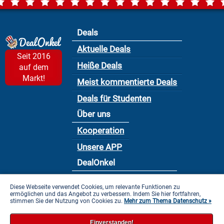
Deals
Aktuelle Deals
Seit 2016
Heiße Deals
auf dem
Markt!
Meist kommentierte Deals
Deals für Studenten
Über uns
Kooperation
Unsere APP
DealOnkel
Nutzungsbedingung
Diese Webseite verwendet Cookies, um relevante Funktionen zu
ermöglichen und das Angebot zu verbessern. Indem Sie hier fortfahren,
Datenschutzbestimmung
stimmen Sie der Nutzung von Cookies zu.
Mehr zum Thema Datenschutz »
Impressum