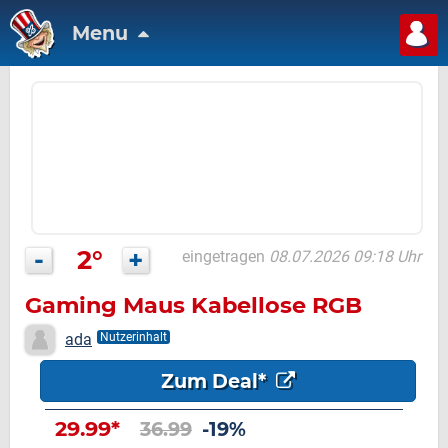
Menu
-
2°
+
eingetragen
08.07.2026 09:18 Uhr
Gaming Maus Kabellose RGB
ada
Nutzerinhalt
Zum Deal*
29.99*
36.99
-19%