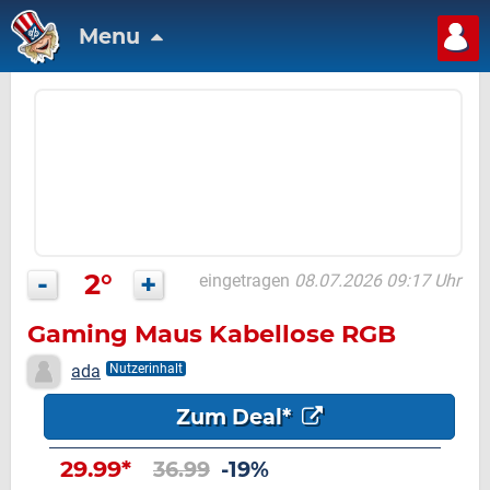
Menu
-
2°
+
eingetragen
08.07.2026 09:17 Uhr
Gaming Maus Kabellose RGB
ada
Nutzerinhalt
Zum Deal*
29.99*
36.99
-19%