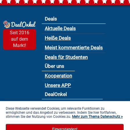
Deals
Aktuelle Deals
Seit 2016
Heiße Deals
auf dem
Markt!
Meist kommentierte Deals
Deals für Studenten
Über uns
Kooperation
Unsere APP
DealOnkel
Nutzungsbedingung
Diese Webseite verwendet Cookies, um relevante Funktionen zu
ermöglichen und das Angebot zu verbessern. Indem Sie hier fortfahren,
Datenschutzbestimmung
stimmen Sie der Nutzung von Cookies zu.
Mehr zum Thema Datenschutz »
Impressum