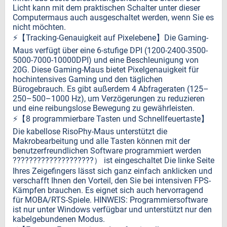
Licht kann mit dem praktischen Schalter unter dieser
Computermaus auch ausgeschaltet werden, wenn Sie es
nicht möchten.
⚡️【Tracking-Genauigkeit auf Pixelebene】Die Gaming-
Maus verfügt über eine 6-stufige DPI (1200-2400-3500-
5000-7000-10000DPI) und eine Beschleunigung von
20G. Diese Gaming-Maus bietet Pixelgenauigkeit für
hochintensives Gaming und den täglichen
Bürogebrauch. Es gibt außerdem 4 Abfrageraten (125–
250–500–1000 Hz), um Verzögerungen zu reduzieren
und eine reibungslose Bewegung zu gewährleisten.
⚡️【8 programmierbare Tasten und Schnellfeuertaste】
Die kabellose RisoPhy-Maus unterstützt die
Makrobearbeitung und alle Tasten können mit der
benutzerfreundlichen Software programmiert werden
????????????????????） ist eingeschaltet Die linke Seite
Ihres Zeigefingers lässt sich ganz einfach anklicken und
verschafft Ihnen den Vorteil, den Sie bei intensiven FPS-
Kämpfen brauchen. Es eignet sich auch hervorragend
für MOBA/RTS-Spiele. HINWEIS: Programmiersoftware
ist nur unter Windows verfügbar und unterstützt nur den
kabelgebundenen Modus.