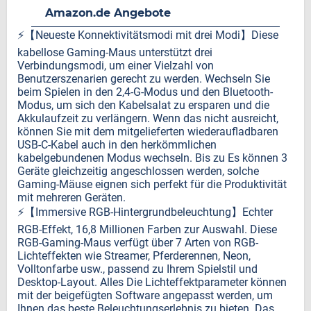
Amazon.de Angebote
⚡️【Neueste Konnektivitätsmodi mit drei Modi】Diese
kabellose Gaming-Maus unterstützt drei
Verbindungsmodi, um einer Vielzahl von
Benutzerszenarien gerecht zu werden. Wechseln Sie
beim Spielen in den 2,4-G-Modus und den Bluetooth-
Modus, um sich den Kabelsalat zu ersparen und die
Akkulaufzeit zu verlängern. Wenn das nicht ausreicht,
können Sie mit dem mitgelieferten wiederaufladbaren
USB-C-Kabel auch in den herkömmlichen
kabelgebundenen Modus wechseln. Bis zu Es können 3
Geräte gleichzeitig angeschlossen werden, solche
Gaming-Mäuse eignen sich perfekt für die Produktivität
mit mehreren Geräten.
⚡️【Immersive RGB-Hintergrundbeleuchtung】Echter
RGB-Effekt, 16,8 Millionen Farben zur Auswahl. Diese
RGB-Gaming-Maus verfügt über 7 Arten von RGB-
Lichteffekten wie Streamer, Pferderennen, Neon,
Volltonfarbe usw., passend zu Ihrem Spielstil und
Desktop-Layout. Alles Die Lichteffektparameter können
mit der beigefügten Software angepasst werden, um
Ihnen das beste Beleuchtungserlebnis zu bieten. Das