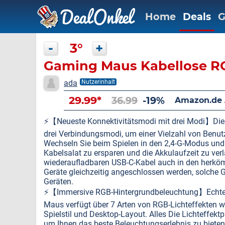
Home
Deals
G
-
3°
+
Gaming Maus Kabellose R
ada
Nutzerinhalt
29.99*
36.99
-19%
Amazon.de
⚡️【Neueste Konnektivitätsmodi mit drei Modi】Die
drei Verbindungsmodi, um einer Vielzahl von Benut
Wechseln Sie beim Spielen in den 2,4-G-Modus und
Kabelsalat zu ersparen und die Akkulaufzeit zu ver
wiederaufladbaren USB-C-Kabel auch in den herk
Geräte gleichzeitig angeschlossen werden, solche G
Geräten.
⚡️【Immersive RGB-Hintergrundbeleuchtung】Echter 
Maus verfügt über 7 Arten von RGB-Lichteffekten w
Spielstil und Desktop-Layout. Alles Die Lichteffe
um Ihnen das beste Beleuchtungserlebnis zu bieten.