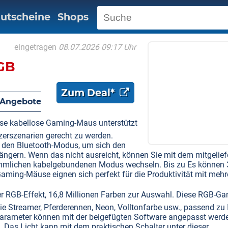
utscheine
Shops
eingetragen
08.07.2026 09:17 Uhr
GB
Zum Deal*
 Angebote
se kabellose Gaming-Maus unterstützt
zerszenarien gerecht zu werden.
 den Bluetooth-Modus, um sich den
längern. Wenn das nicht ausreicht, können Sie mit dem mitgelief
ömmlichen kabelgebundenen Modus wechseln. Bis zu Es können 
aming-Mäuse eignen sich perfekt für die Produktivität mit mehr
RGB-Effekt, 16,8 Millionen Farben zur Auswahl. Diese RGB-Ga
ie Streamer, Pferderennen, Neon, Volltonfarbe usw., passend zu
ktparameter können mit der beigefügten Software angepasst werd
 Das Licht kann mit dem praktischen Schalter unter dieser