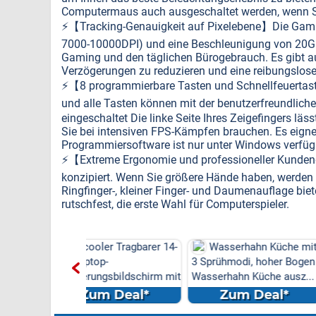
Computermaus auch ausgeschaltet werden, wenn Si
⚡️【Tracking-Genauigkeit auf Pixelebene】Die Gamin
7000-10000DPI) und eine Beschleunigung von 20G. 
Gaming und den täglichen Bürogebrauch. Es gibt
Verzögerungen zu reduzieren und eine reibungslos
⚡️【8 programmierbare Tasten und Schnellfeuertas
und alle Tasten können mit der benutzerfreundlic
eingeschaltet Die linke Seite Ihres Zeigefingers läs
Sie bei intensiven FPS-Kämpfen brauchen. Es eign
Programmiersoftware ist nur unter Windows verfüg
⚡️【Extreme Ergonomie und professioneller Kunden
konzipiert. Wenn Sie größere Hände haben, werden S
Ringfinger-, kleiner Finger- und Daumenauflage bie
rutschfest, die erste Wahl für Computerspieler.
ler Tragbarer 14-
Wasserhahn Küche mit
DAB Digital A
op-
3 Sprühmodi, hoher Bogen
Rundfunk Box Rec
ngsbildschirm mit
Wasserhahn Küche ausz...
Adapter Adapter 
Antenn...
m Deal*
Zum Deal*
Zum Dea