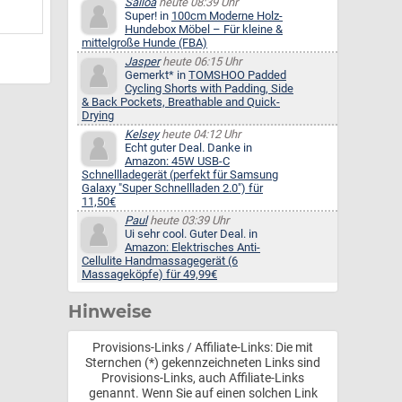
Salloa
heute 08:39 Uhr
Super! in
100cm Moderne Holz-
Hundebox Möbel – Für kleine &
mittelgroße Hunde (FBA)
Jasper
heute 06:15 Uhr
Gemerkt* in
TOMSHOO Padded
Cycling Shorts with Padding, Side
& Back Pockets, Breathable and Quick-
Drying
Kelsey
heute 04:12 Uhr
Echt guter Deal. Danke in
Amazon: 45W USB-C
Schnellladegerät (perfekt für Samsung
Galaxy "Super Schnellladen 2.0") für
11,50€
Paul
heute 03:39 Uhr
Ui sehr cool. Guter Deal. in
Amazon: Elektrisches Anti-
Cellulite Handmassagegerät (6
Massageköpfe) für 49,99€
Hinweise
Provisions-Links / Affiliate-Links: Die mit
Sternchen (*) gekennzeichneten Links sind
Provisions-Links, auch Affiliate-Links
genannt. Wenn Sie auf einen solchen Link