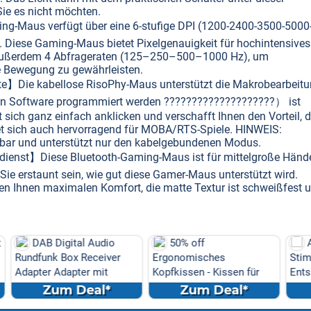
e es nicht möchten.
g-Maus verfügt über eine 6-stufige DPI (1200-2400-3500-5000
Diese Gaming-Maus bietet Pixelgenauigkeit für hochintensives
 außerdem 4 Abfrageraten (125–250–500–1000 Hz), um
e Bewegung zu gewährleisten.
te】Die kabellose RisoPhy-Maus unterstützt die Makrobearbeit
hen Software programmiert werden ????????????????????） ist
st sich ganz einfach anklicken und verschafft Ihnen den Vorteil, 
et sich auch hervorragend für MOBA/RTS-Spiele. HINWEIS:
bar und unterstützt nur den kabelgebundenen Modus.
dienst】Diese Bluetooth-Gaming-Maus ist für mittelgroße Händ
ie erstaunt sein, wie gut diese Gamer-Maus unterstützt wird.
ten Ihnen maximalen Komfort, die matte Textur ist schweißfest 
udio
50% off
Amazon: Präzisions-
eiver
Ergonomisches
Stimmgabel-Set (für Musi
mit
Kopfkissen - Kissen für
Entspannung & Klangth...
Seiten
l*
Zum Deal*
Zum Deal*