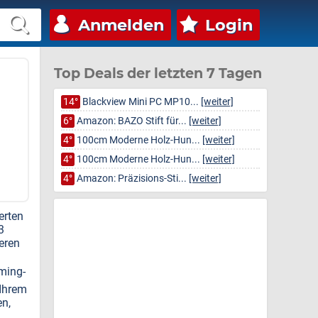
Anmelden
Login
Top Deals der letzten 7 Tagen
14°
Blackview Mini PC MP10...
[weiter]
6°
Amazon: BAZO Stift für...
[weiter]
4°
100cm Moderne Holz-Hun...
[weiter]
4°
100cm Moderne Holz-Hun...
[weiter]
4°
Amazon: Präzisions-Sti...
[weiter]
erten
3
eren
ming-
 Ihrem
en,