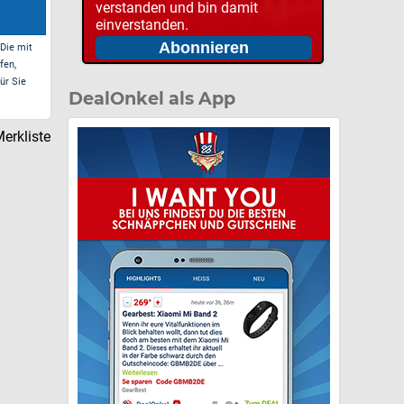
verstanden und bin damit
einverstanden.
 Die mit
fen,
ür Sie
DealOnkel als App
erkliste