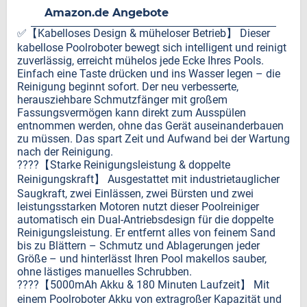
Amazon.de Angebote
✅【Kabelloses Design & müheloser Betrieb】 Dieser
kabellose Poolroboter bewegt sich intelligent und reinigt
zuverlässig, erreicht mühelos jede Ecke Ihres Pools.
Einfach eine Taste drücken und ins Wasser legen – die
Reinigung beginnt sofort. Der neu verbesserte,
herausziehbare Schmutzfänger mit großem
Fassungsvermögen kann direkt zum Ausspülen
entnommen werden, ohne das Gerät auseinanderbauen
zu müssen. Das spart Zeit und Aufwand bei der Wartung
nach der Reinigung.
????【Starke Reinigungsleistung & doppelte
Reinigungskraft】 Ausgestattet mit industrietauglicher
Saugkraft, zwei Einlässen, zwei Bürsten und zwei
leistungsstarken Motoren nutzt dieser Poolreiniger
automatisch ein Dual-Antriebsdesign für die doppelte
Reinigungsleistung. Er entfernt alles von feinem Sand
bis zu Blättern – Schmutz und Ablagerungen jeder
Größe – und hinterlässt Ihren Pool makellos sauber,
ohne lästiges manuelles Schrubben.
????【5000mAh Akku & 180 Minuten Laufzeit】 Mit
einem Poolroboter Akku von extragroßer Kapazität und