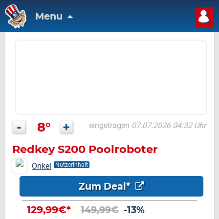
Menu
-
8°
+
eingetragen
07.07.2026 04:32 Uhr
Redkey S200 Poolroboter
Onkel
Nutzerinhalt
Zum Deal*
129,99€*
149,99€
-13%