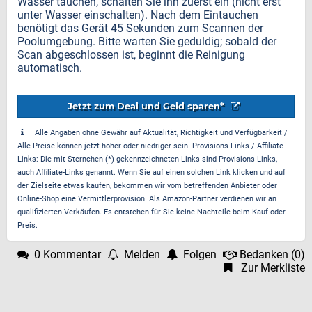
Wasser tauchen, schalten Sie ihn zuerst ein (nicht erst
unter Wasser einschalten). Nach dem Eintauchen
benötigt das Gerät 45 Sekunden zum Scannen der
Poolumgebung. Bitte warten Sie geduldig; sobald der
Scan abgeschlossen ist, beginnt die Reinigung
automatisch.
Jetzt zum Deal und Geld sparen*
Alle Angaben ohne Gewähr auf Aktualität, Richtigkeit und Verfügbarkeit /
Alle Preise können jetzt höher oder niedriger sein. Provisions-Links / Affiliate-
Links: Die mit Sternchen (*) gekennzeichneten Links sind Provisions-Links,
auch Affiliate-Links genannt. Wenn Sie auf einen solchen Link klicken und auf
der Zielseite etwas kaufen, bekommen wir vom betreffenden Anbieter oder
Online-Shop eine Vermittlerprovision. Als Amazon-Partner verdienen wir an
qualifizierten Verkäufen. Es entstehen für Sie keine Nachteile beim Kauf oder
Preis.
0 Kommentar
Melden
Folgen
Bedanken
(
0
)
Zur Merkliste