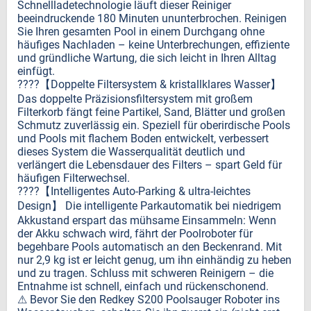
Schnellladetechnologie läuft dieser Reiniger
beeindruckende 180 Minuten ununterbrochen. Reinigen
Sie Ihren gesamten Pool in einem Durchgang ohne
häufiges Nachladen – keine Unterbrechungen, effiziente
und gründliche Wartung, die sich leicht in Ihren Alltag
einfügt.
????【Doppelte Filtersystem & kristallklares Wasser】
Das doppelte Präzisionsfiltersystem mit großem
Filterkorb fängt feine Partikel, Sand, Blätter und großen
Schmutz zuverlässig ein. Speziell für oberirdische Pools
und Pools mit flachem Boden entwickelt, verbessert
dieses System die Wasserqualität deutlich und
verlängert die Lebensdauer des Filters – spart Geld für
häufigen Filterwechsel.
????【Intelligentes Auto-Parking & ultra-leichtes
Design】 Die intelligente Parkautomatik bei niedrigem
Akkustand erspart das mühsame Einsammeln: Wenn
der Akku schwach wird, fährt der Poolroboter für
begehbare Pools automatisch an den Beckenrand. Mit
nur 2,9 kg ist er leicht genug, um ihn einhändig zu heben
und zu tragen. Schluss mit schweren Reinigern – die
Entnahme ist schnell, einfach und rückenschonend.
⚠ Bevor Sie den Redkey S200 Poolsauger Roboter ins