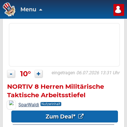
Menu
-
10°
+
eingetragen
06.07.2026 13:31 Uhr
NORTIV 8 Herren Militärische
Taktische Arbeitsstiefel
Security Einsatzstiefel
SparWaldi
Nutzerinhalt
Zum Deal*