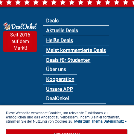
Deals
Aktuelle Deals
Seit 2016
Heiße Deals
auf dem
Markt!
Meist kommentierte Deals
Deals für Studenten
Über uns
Kooperation
Unsere APP
DealOnkel
Nutzungsbedingung
Diese Webseite verwendet Cookies, um relevante Funktionen zu
ermöglichen und das Angebot zu verbessern. Indem Sie hier fortfahren,
Datenschutzbestimmung
stimmen Sie der Nutzung von Cookies zu.
Mehr zum Thema Datenschutz »
Impressum