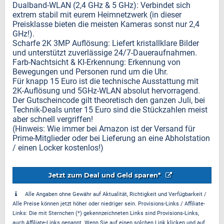
Dualband-WLAN (2,4 GHz & 5 GHz): Verbindet sich
extrem stabil mit eurem Heimnetzwerk (in dieser
Preisklasse bieten die meisten Kameras sonst nur 2,4
GHz!).
Scharfe 2K 3MP Auflösung: Liefert kristallklare Bilder
und unterstützt zuverlässige 24/7-Daueraufnahmen.
Farb-Nachtsicht & KI-Erkennung: Erkennung von
Bewegungen und Personen rund um die Uhr.
Für knapp 15 Euro ist die technische Ausstattung mit
2K-Auflösung und 5GHz-WLAN absolut hervorragend.
Der Gutscheincode gilt theoretisch den ganzen Juli, bei
Technik-Deals unter 15 Euro sind die Stückzahlen meist
aber schnell vergriffen!
(Hinweis: Wie immer bei Amazon ist der Versand für
Prime-Mitglieder oder bei Lieferung an eine Abholstation
/ einen Locker kostenlos!)
Jetzt zum Deal und Geld sparen*
Alle Angaben ohne Gewähr auf Aktualität, Richtigkeit und Verfügbarkeit /
Alle Preise können jetzt höher oder niedriger sein. Provisions-Links / Affiliate-
Links: Die mit Sternchen (*) gekennzeichneten Links sind Provisions-Links,
auch Affiliate-Links genannt. Wenn Sie auf einen solchen Link klicken und auf