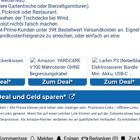
 wetterfest).
re Gartentische oder Bierzeltgarnituren).
, Picknick oder Restaurant.
gwehen der Tischdecke bei Wind.
lut nichts falsch machen.
ht-Prime-Kunden unter 39€ Bestellwert Versandkosten an. Eignet
rsandkostenfreigrenze zu erreichen, oder einfach an eine
enkissen
Amazon: YARDCARE
Laifen P3 (Nebelblau)
V100 Mähroboter OHNE
Elektrorasierer Bundle: 1
Begrenzungskabel
Min. Akku, USB-C ...
(Kamera/Visi...
l*
Zum Deal*
Zum Deal*
Deal und Geld sparen*
it / Alle Preise können jetzt höher oder niedriger sein. Provisions-Links / Affiliate-Links:
te-Links genannt. Wenn Sie auf einen solchen Link klicken und auf der Zielseite etwas kau
rprovision. Als Amazon-Partner verdienen wir an qualifizierten Verkäufen. Es entstehen f
Kommentare
Melden
Folgen
Bedanken
(
0
)
Zur M