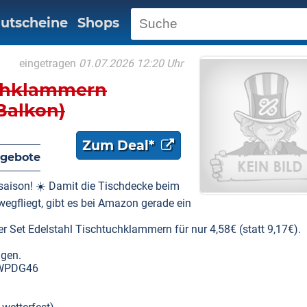
utscheine
Shops
eingetragen
01.07.2026 12:20 Uhr
uchklammern
 Balkon)
Zum Deal*
gebote
ensaison! ☀️ Damit die Tischdecke beim
gfliegt, gibt es bei Amazon gerade ein
Set Edelstahl Tischtuchklammern für nur 4,58€ (statt 9,17€).
agen.
3SWPDG46