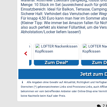
Material: Rostfreier Edelstahl (langlebig, robust und
Menge: 10 Stück im Set (ausreichend auch für größe
Einsatzbereich: Ideal für Balkon, Terrasse, Camping
Sicherer Halt: Verhindert das Verrutschen oder We
Für knapp 4,50 Euro kann man hier im Sommer abso
(Kleiner Tipp: Wie immer bei Amazon fallen für Nic
also auch perfekt als kleiner Füllartikel, um die Ve
Abholstation/Locker liefern lassen!)
R Nackenkissen
LOFTER Nackenkissen
LOFTER Nack
en
Kopfkissen
Kopfkissen
m Deal*
Zum Deal*
Zum Dea
Jetzt zum 
Alle Angaben ohne Gewähr auf Aktualität, Richtigkeit und Verfügbarke
Sternchen (*) gekennzeichneten Links sind Provisions-Links, auch Affilia
bekommen wir vom betreffenden Anbieter oder Online-Shop eine Vermittle
keine Nachteile beim Kauf oder Preis.
2 