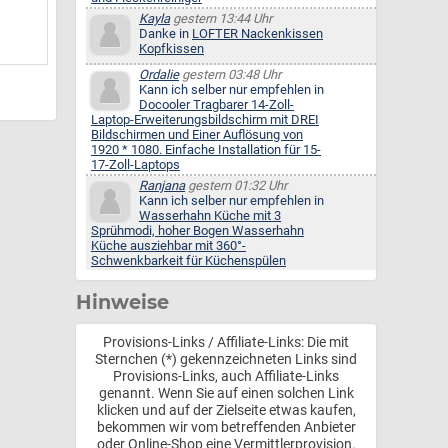
Kayla
gestern 13:44 Uhr
Danke in
LOFTER Nackenkissen
Kopfkissen
Ordalie
gestern 03:48 Uhr
Kann ich selber nur empfehlen in
Docooler Tragbarer 14-Zoll-
Laptop-Erweiterungsbildschirm mit DREI
Bildschirmen und Einer Auflösung von
1920 * 1080. Einfache Installation für 15-
17-Zoll-Laptops
Ranjana
gestern 01:32 Uhr
Kann ich selber nur empfehlen in
Wasserhahn Küche mit 3
Sprühmodi, hoher Bogen Wasserhahn
Küche ausziehbar mit 360°-
Schwenkbarkeit für Küchenspülen
Hinweise
Provisions-Links / Affiliate-Links: Die mit
Sternchen (*) gekennzeichneten Links sind
Provisions-Links, auch Affiliate-Links
genannt. Wenn Sie auf einen solchen Link
klicken und auf der Zielseite etwas kaufen,
bekommen wir vom betreffenden Anbieter
oder Online-Shop eine Vermittlerprovision.