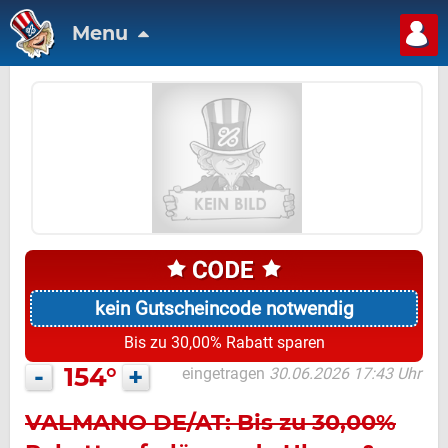
Menu
kein Gutscheincode notwendig
Bis zu 30,00% Rabatt sparen
-
154°
+
eingetragen
30.06.2026 17:43 Uhr
VALMANO DE/AT: Bis zu 30,00%