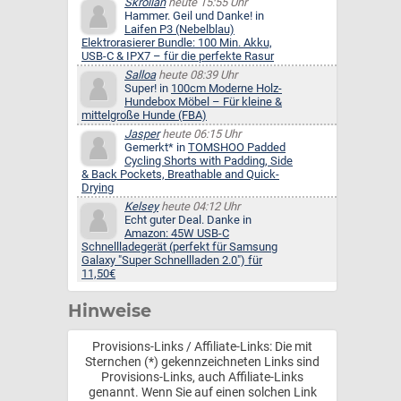
Skrollan
heute 15:55 Uhr
Hammer. Geil und Danke! in
Laifen P3 (Nebelblau)
Elektrorasierer Bundle: 100 Min. Akku,
USB-C & IPX7 – für die perfekte Rasur
Salloa
heute 08:39 Uhr
Super! in
100cm Moderne Holz-
Hundebox Möbel – Für kleine &
mittelgroße Hunde (FBA)
Jasper
heute 06:15 Uhr
Gemerkt* in
TOMSHOO Padded
Cycling Shorts with Padding, Side
& Back Pockets, Breathable and Quick-
Drying
Kelsey
heute 04:12 Uhr
Echt guter Deal. Danke in
Amazon: 45W USB-C
Schnellladegerät (perfekt für Samsung
Galaxy "Super Schnellladen 2.0") für
11,50€
Hinweise
Provisions-Links / Affiliate-Links: Die mit
Sternchen (*) gekennzeichneten Links sind
Provisions-Links, auch Affiliate-Links
genannt. Wenn Sie auf einen solchen Link