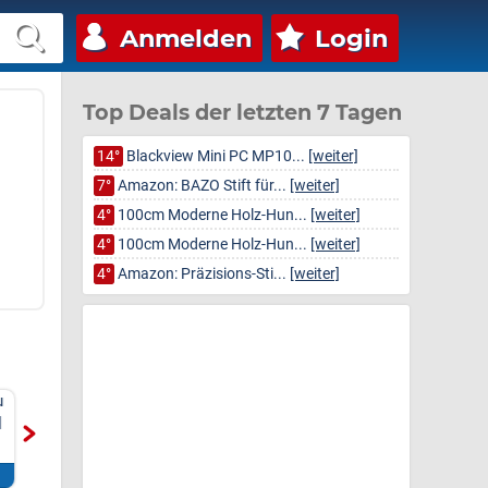
Anmelden
Login
Top Deals der letzten 7 Tagen
14°
Blackview Mini PC MP10...
[weiter]
7°
Amazon: BAZO Stift für...
[weiter]
4°
100cm Moderne Holz-Hun...
[weiter]
4°
100cm Moderne Holz-Hun...
[weiter]
4°
Amazon: Präzisions-Sti...
[weiter]
u
H.I.S Sneaker im Jeans
LEVI'S® Kurzarmshirt
l
Used-Look
mit Levi's® Logo auf der
Out
Brust im Doppelpack
Eic
Zum Deal*
Zum Deal*