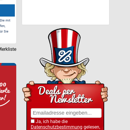
 Die mit
fen,
ür Sie
erkliste
Ja, ich habe die
Datenschutzbestimmung
gelesen,