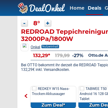
Home
Deals
G
-
8°
+
REDROAD Teppichreinigu
32000Pa/1800W
Onkel
Nutzerinhalt
132,29*
179,99
-27%
Otto.de 
Bei OTTO bekommt ihr derzeit die REDROAD Teppi
132,29€ inkl. Versandkosten.
Y Hand-und
REDKEY W15 Nass-
TABWEE T50 1
bsauger
Trocken-Akkusauger
Android 16 128 G
Tablet
m Deal*
Zum Deal*
Zum Dea