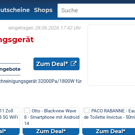
utscheine
Shops
eingetragen
28.06.2026 17:42 Uhr
ngsgerät
Zum Deal*
Angebote
chreinigungsgerät 32000Pa/1800W für
1 Zoll
Otto - Blackview Wave
PACO RABANNE - Ea
B 5G WiFi
8 - Smartphone mit Android
de Toilette Invictus - 50m
14
l*
Zum Deal*
Zum Deal*