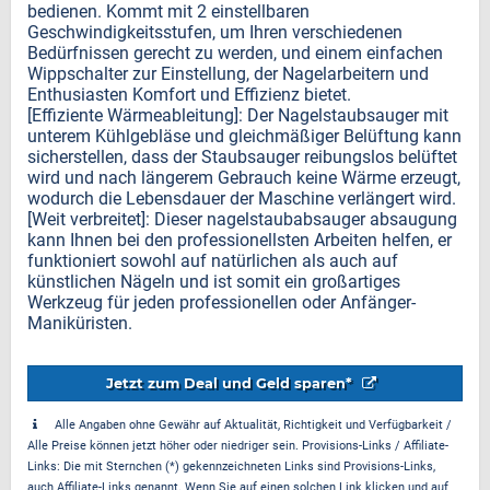
bedienen. Kommt mit 2 einstellbaren
Geschwindigkeitsstufen, um Ihren verschiedenen
Bedürfnissen gerecht zu werden, und einem einfachen
Wippschalter zur Einstellung, der Nagelarbeitern und
Enthusiasten Komfort und Effizienz bietet.
[Effiziente Wärmeableitung]: Der Nagelstaubsauger mit
unterem Kühlgebläse und gleichmäßiger Belüftung kann
sicherstellen, dass der Staubsauger reibungslos belüftet
wird und nach längerem Gebrauch keine Wärme erzeugt,
wodurch die Lebensdauer der Maschine verlängert wird.
[Weit verbreitet]: Dieser nagelstaubabsauger absaugung
kann Ihnen bei den professionellsten Arbeiten helfen, er
funktioniert sowohl auf natürlichen als auch auf
künstlichen Nägeln und ist somit ein großartiges
Werkzeug für jeden professionellen oder Anfänger-
Maniküristen.
Jetzt zum Deal und Geld sparen*
Alle Angaben ohne Gewähr auf Aktualität, Richtigkeit und Verfügbarkeit /
Alle Preise können jetzt höher oder niedriger sein. Provisions-Links / Affiliate-
Links: Die mit Sternchen (*) gekennzeichneten Links sind Provisions-Links,
auch Affiliate-Links genannt. Wenn Sie auf einen solchen Link klicken und auf