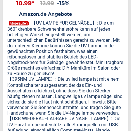
10.99*
12.99
-15%
Amazon.de Angebote
【UV LAMPE FÜR GELNÄGEL】: Die um
Abgelaufen
360° drehbare Schwanenhalsröhre kann auf jeden
beliebigen Winkel eingestellt werden, um
unterschiedlichen Bedürfnissen gerecht zu werden. Mit
der unteren Klemme können Sie die UV Lampe in der
gewünschten Position festhalten, was einen
reibungslosen und stabilen Betrieb des LED-
Nageltrockners für Gelnägel gewährleistet. Mini tragbare
Größe macht es einfacher, DIY Maniküre im Salon oder
zu Hause zu genießen!
【395NM UV LAMPE】: Die uv led lampe ist mit einem
Kontrollschalter ausgestattet, der das Ein- und
Ausschalten erleichtert, ohne dass Sie den Stecker
häufig ziehen müssen. Langwellige uv lampe nägel sind
sicher, da sie die Haut nicht schädigen. Hinweis: Bitte
verwenden Sie Sonnenschutzmittel und tragen Sie gute
Handschuhe, wenn Sie die UV-Nagellampe verwenden.
【USB WIEDERAUFLADBARE UV NAGEL LAMPE】: Die
UV-Harz-Lampe unterstützt alle Stromquellen mit USB-
Aufladung, einschließlich Computer-Hosts, Handy-