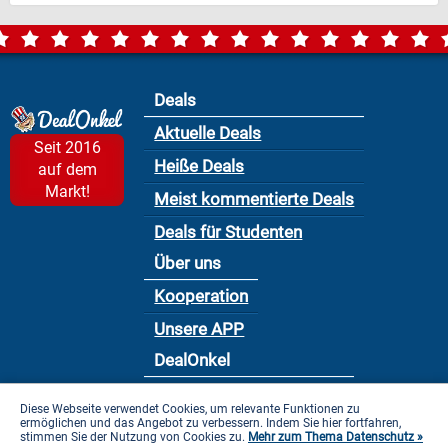
Deals
Aktuelle Deals
Seit 2016
Heiße Deals
auf dem
Markt!
Meist kommentierte Deals
Deals für Studenten
Über uns
Kooperation
Unsere APP
DealOnkel
Nutzungsbedingung
Diese Webseite verwendet Cookies, um relevante Funktionen zu
ermöglichen und das Angebot zu verbessern. Indem Sie hier fortfahren,
Datenschutzbestimmung
stimmen Sie der Nutzung von Cookies zu.
Mehr zum Thema Datenschutz »