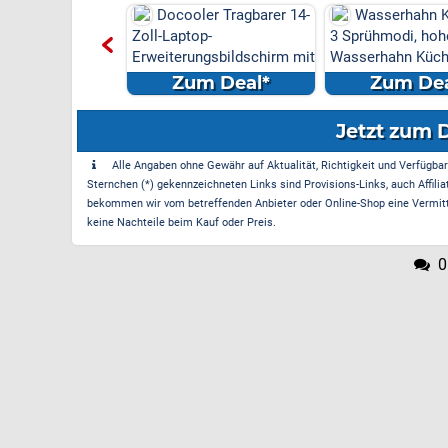
ler Tragbarer 14-
Wasserhahn Küche mit
DAB Digital A
op-
3 Sprühmodi, hoher Bogen
Rundfunk Box Rec
ngsbildschirm mit
Wasserhahn Küche ausz...
Adapter Adapter 
Antenn...
m Deal*
Zum Deal*
Zum Dea
Jetzt zum 
Alle Angaben ohne Gewähr auf Aktualität, Richtigkeit und Verfügbarke
Sternchen (*) gekennzeichneten Links sind Provisions-Links, auch Affilia
bekommen wir vom betreffenden Anbieter oder Online-Shop eine Vermittle
keine Nachteile beim Kauf oder Preis.
0