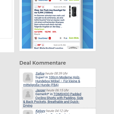
Deal Kommentare
Salloa
heute 08:39 Uhr
Super! in
100cm Moderne Holz-
Hundebox Möbel – Für kleine &
mittelgroße Hunde (FBA)
Jasper
heute 06:15 Uhr
Gemerkt* in
TOMSHOO Padded
Cycling Shorts with Padding, Side
& Back Pockets, Breathable and Quick-
Drying
Kelsey
heute 04:12 Uhr