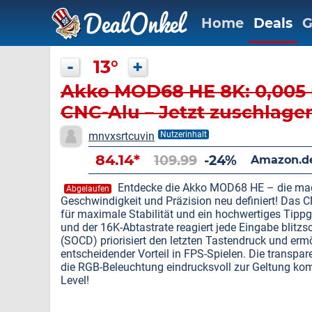
Home
Deals
G
-
13°
+
Akko MOD68 HE 8K: 0,005 
CNC-Alu – Jetzt zuschlage
mnvxsrtcuvin
Nutzerinhalt
84.14*
109.99
-24%
Amazon.d
Entdecke die Akko MOD68 HE – die mag
Abgelaufen
Geschwindigkeit und Präzision neu definiert! Das
für maximale Stabilität und ein hochwertiges Tippg
und der 16K-Abtastrate reagiert jede Eingabe blitz
(SOCD) priorisiert den letzten Tastendruck und erm
entscheidender Vorteil in FPS-Spielen. Die trans
die RGB-Beleuchtung eindrucksvoll zur Geltung ko
Level!