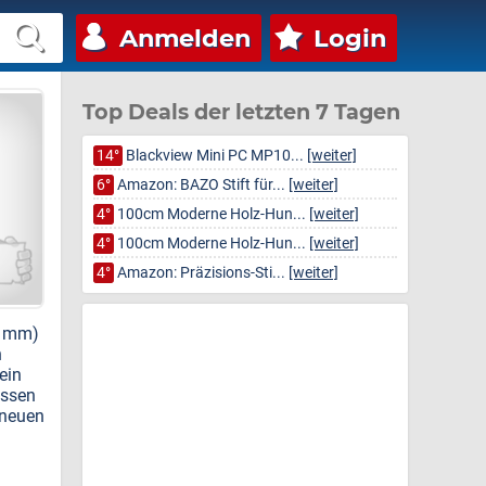
Anmelden
Login
Top Deals der letzten 7 Tagen
14°
Blackview Mini PC MP10...
[weiter]
6°
Amazon: BAZO Stift für...
[weiter]
4°
100cm Moderne Holz-Hun...
[weiter]
4°
100cm Moderne Holz-Hun...
[weiter]
4°
Amazon: Präzisions-Sti...
[weiter]
05 mm)
n
ein
assen
 neuen