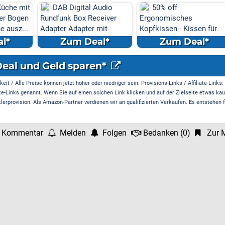
udio
50% off
Amazon: Präzisions-
eiver
Ergonomisches
Stimmgabel-Set (für Musi
mit
Kopfkissen - Kissen für
Entspannung & Klangth...
Seiten
l*
Zum Deal*
Zum Deal*
Deal und Geld sparen*
it / Alle Preise können jetzt höher oder niedriger sein. Provisions-Links / Affiliate-Links:
te-Links genannt. Wenn Sie auf einen solchen Link klicken und auf der Zielseite etwas kau
rprovision. Als Amazon-Partner verdienen wir an qualifizierten Verkäufen. Es entstehen f
 Kommentar
Melden
Folgen
Bedanken
(
0
)
Zur M