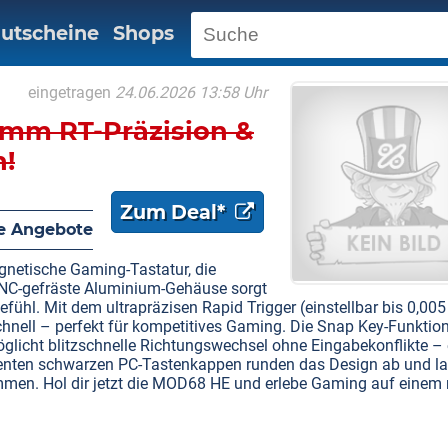
utscheine
Shops
eingetragen
24.06.2026 13:58 Uhr
mm RT-Präzision &
n!
Zum Deal*
e Angebote
netische Gaming-Tastatur, die
 CNC-gefräste Aluminium-Gehäuse sorgt
efühl. Mit dem ultrapräzisen Rapid Trigger (einstellbar bis 0,0
schnell – perfekt für kompetitives Gaming. Die Snap Key-Funktio
öglicht blitzschnelle Richtungswechsel ohne Eingabekonflikte – 
parenten schwarzen PC-Tastenkappen runden das Design ab und l
mmen. Hol dir jetzt die MOD68 HE und erlebe Gaming auf einem