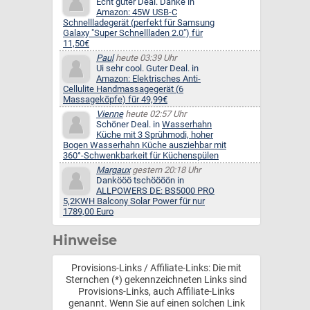
Echt guter Deal. Danke in
Amazon: 45W USB-C
Schnellladegerät (perfekt für Samsung
Galaxy "Super Schnellladen 2.0") für
11,50€
Paul
heute 03:39 Uhr
Ui sehr cool. Guter Deal. in
Amazon: Elektrisches Anti-
Cellulite Handmassagegerät (6
Massageköpfe) für 49,99€
Vienne
heute 02:57 Uhr
Schöner Deal. in
Wasserhahn
Küche mit 3 Sprühmodi, hoher
Bogen Wasserhahn Küche ausziehbar mit
360°-Schwenkbarkeit für Küchenspülen
Margaux
gestern 20:18 Uhr
Dankööö tschöööön in
ALLPOWERS DE: BS5000 PRO
5,2KWH Balcony Solar Power für nur
1789,00 Euro
Hinweise
Provisions-Links / Affiliate-Links: Die mit
Sternchen (*) gekennzeichneten Links sind
Provisions-Links, auch Affiliate-Links
genannt. Wenn Sie auf einen solchen Link