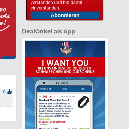
verstanden und bin damit
einverstanden.
DealOnkel als App
0