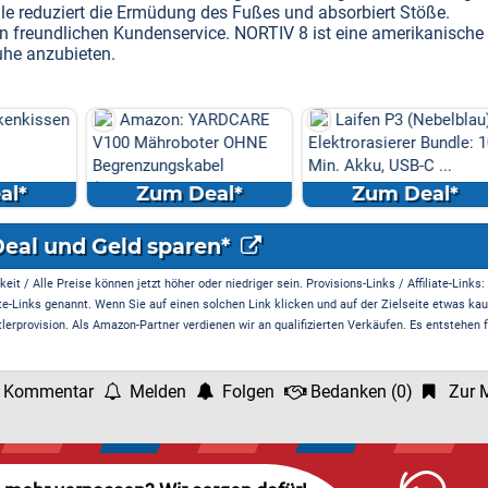
le reduziert die Ermüdung des Fußes und absorbiert Stöße.
 freundlichen Kundenservice. NORTIV 8 ist eine amerikanische
uhe anzubieten.
enkissen
Amazon: YARDCARE
Laifen P3 (Nebelblau)
V100 Mähroboter OHNE
Elektrorasierer Bundle: 1
Begrenzungskabel
Min. Akku, USB-C ...
(Kamera/Visi...
l*
Zum Deal*
Zum Deal*
Deal und Geld sparen*
it / Alle Preise können jetzt höher oder niedriger sein. Provisions-Links / Affiliate-Links:
te-Links genannt. Wenn Sie auf einen solchen Link klicken und auf der Zielseite etwas kau
rprovision. Als Amazon-Partner verdienen wir an qualifizierten Verkäufen. Es entstehen f
 Kommentar
Melden
Folgen
Bedanken
(
0
)
Zur M