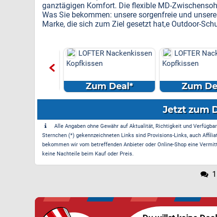
ganztägigen Komfort. Die flexible MD-Zwischensoh
Was Sie bekommen: unsere sorgenfreie und unseren
Marke, die sich zum Ziel gesetzt hat,e Outdoor-Sch
R Nackenkissen
LOFTER Nackenkissen
LOFTER Nack
en
Kopfkissen
Kopfkissen
m Deal*
Zum Deal*
Zum Dea
Jetzt zum 
Alle Angaben ohne Gewähr auf Aktualität, Richtigkeit und Verfügbarke
Sternchen (*) gekennzeichneten Links sind Provisions-Links, auch Affilia
bekommen wir vom betreffenden Anbieter oder Online-Shop eine Vermittle
keine Nachteile beim Kauf oder Preis.
1