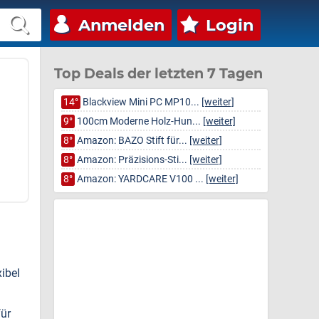
Anmelden
Login
Top Deals der letzten 7 Tagen
14°
Blackview Mini PC MP10...
[weiter]
9°
100cm Moderne Holz-Hun...
[weiter]
8°
Amazon: BAZO Stift für...
[weiter]
8°
Amazon: Präzisions-Sti...
[weiter]
8°
Amazon: YARDCARE V100 ...
[weiter]
ibel
für