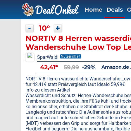
Home
Deals
G
-
10°
+
NORTIV 8 Herren wasserdi
Wanderschuhe Low Top Le
Trekking
SparWaldi
Nutzerinhalt
42,41*
59,99
-29%
Amazon.de 
NORTIV 8 Herren wasserdichte Wanderschuhe Low 
für 42,41€ statt Preisvergleich laut Idealo 59,99€
Info zu diesem Artikel
Wasserdicht und Schutz: Herren-Wanderschuhe bes
Membrankonstruktion, die Ihre Füße kühl und trock
kollisionssicher, erhöhen die Stabilität der Schuhe
Langlebig und rutschfest: Die Außensohle aus robus
und reagiert auf unterschiedliches Gelände im Frei
(MDT) verbessert den Grip und sorgt für Haltbarkeit
Flexibel und bequem: Die herausnehmbare, flexible