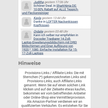
Juditha
gestern 17:06 Uhr
Schöner Deal. in
SharkNinja DE:
10,00% Rabatt auf ALLE Teppich-
und Fleckenreiniger
Kayla
gestern 13:44 Uhr
Danke in
LOFTER Nackenkissen
Kopfkissen
Ordalie
gestern 03:48 Uhr
Kann ich selber nur empfehlen in
Docooler Tragbarer 14-Zoll-
Laptop-Erweiterungsbildschirm mit DREI
Bildschirmen und Einer Auflösung von
1920 * 1080. Einfache Installation für 15-
17-Zoll-Laptops
Hinweise
Provisions-Links / Affiliate-Links: Die mit
Sternchen (*) gekennzeichneten Links sind
Provisions-Links, auch Affiliate-Links
genannt. Wenn Sie auf einen solchen Link
klicken und auf der Zielseite etwas kaufen,
bekommen wir vom betreffenden Anbieter
oder Online-Shop eine Vermittlerprovision.
Als Amazon-Partner verdienen wir an
qualifizierten Verkäufen. Es entstehen für Sie