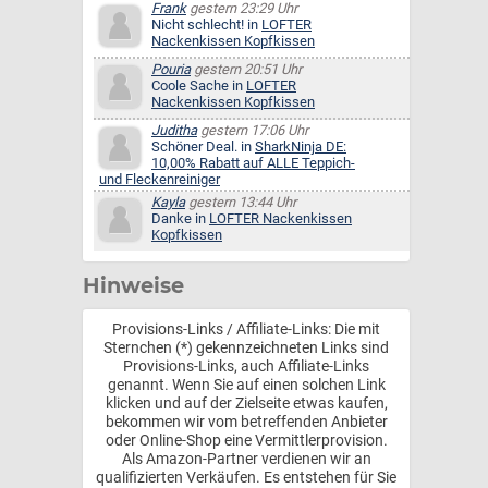
Frank
gestern 23:29 Uhr
Nicht schlecht! in
LOFTER
Nackenkissen Kopfkissen
Pouria
gestern 20:51 Uhr
Coole Sache in
LOFTER
Nackenkissen Kopfkissen
Juditha
gestern 17:06 Uhr
Schöner Deal. in
SharkNinja DE:
10,00% Rabatt auf ALLE Teppich-
und Fleckenreiniger
Kayla
gestern 13:44 Uhr
Danke in
LOFTER Nackenkissen
Kopfkissen
Hinweise
Provisions-Links / Affiliate-Links: Die mit
Sternchen (*) gekennzeichneten Links sind
Provisions-Links, auch Affiliate-Links
genannt. Wenn Sie auf einen solchen Link
klicken und auf der Zielseite etwas kaufen,
bekommen wir vom betreffenden Anbieter
oder Online-Shop eine Vermittlerprovision.
Als Amazon-Partner verdienen wir an
qualifizierten Verkäufen. Es entstehen für Sie