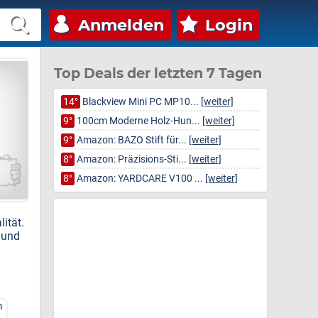
Anmelden
Login
Top Deals der letzten 7 Tagen
14°
Blackview Mini PC MP10...
[weiter]
9°
100cm Moderne Holz-Hun...
[weiter]
9°
Amazon: BAZO Stift für...
[weiter]
8°
Amazon: Präzisions-Sti...
[weiter]
8°
Amazon: YARDCARE V100 ...
[weiter]
ität.
 und
n
LOFTER Nackenkissen
LOFTER Nackenkissen