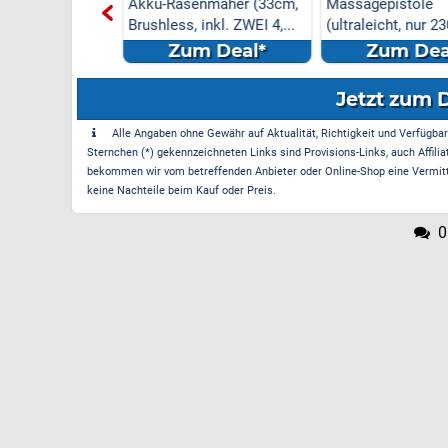
enmäher (33cm,
Massagepistole
Staubsauger (kabe
 inkl. ZWEI 4,...
(ultraleicht, nur 230g, ideal
starker Motor) fü
...
m Deal*
Zum Deal*
Zum Dea
Jetzt zum 
Alle Angaben ohne Gewähr auf Aktualität, Richtigkeit und Verfügbarke
Sternchen (*) gekennzeichneten Links sind Provisions-Links, auch Affilia
bekommen wir vom betreffenden Anbieter oder Online-Shop eine Vermittle
keine Nachteile beim Kauf oder Preis.
0