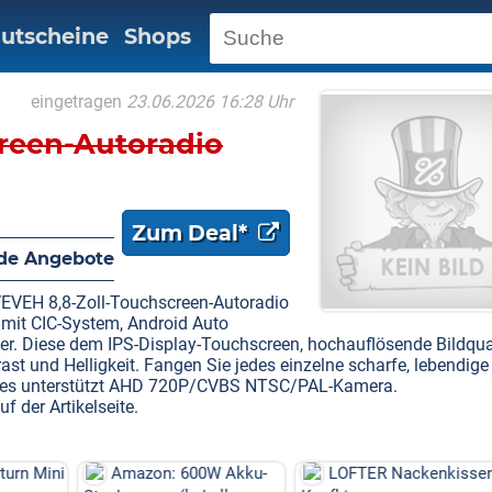
utscheine
Shops
eingetragen
23.06.2026 16:28 Uhr
reen-Autoradio
Zum Deal*
de Angebote
VEH 8,8-Zoll-Touchscreen-Autoradio
mit CIC-System, Android Auto
r. Diese dem IPS-Display-Touchscreen, hochauflösende Bildqual
ast und Helligkeit. Fangen Sie jedes einzelne scharfe, lebendige
in; es unterstützt AHD 720P/CVBS NTSC/PAL-Kamera.
 der Artikelseite.
W Akku-
LOFTER Nackenkissen
LOFTER Nackenkisse