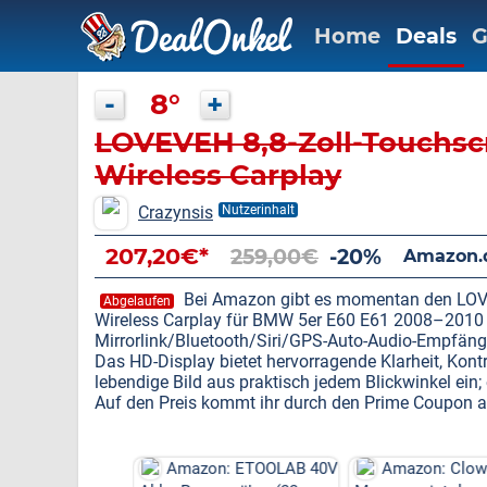
Home
Deals
G
-
8°
+
LOVEVEH 8,8-Zoll-Touchsc
Wireless Carplay
Crazynsis
Nutzerinhalt
207,20€*
259,00€
-20%
Amazon.
Bei Amazon gibt es momentan den LOVE
Abgelaufen
Wireless Carplay für BMW 5er E60 E61 2008–2010 
Mirrorlink/Bluetooth/Siri/GPS-Auto-Audio-Empfänge
Das HD-Display bietet hervorragende Klarheit, Kontr
lebendige Bild aus praktisch jedem Blickwinkel e
Auf den Preis kommt ihr durch den Prime Coupon auf
on: ETOOLAB 40V
Amazon: Clowturn Mini
Amazon: 600