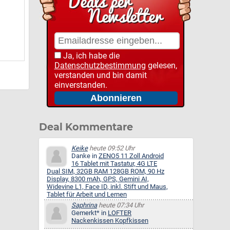
Ja, ich habe die
Datenschutzbestimmung
gelesen,
verstanden und bin damit
einverstanden.
Deal Kommentare
Keike
heute 09:52 Uhr
Danke in
ZENO5 11 Zoll Android
16 Tablet mit Tastatur, 4G LTE
Dual SIM, 32GB RAM 128GB ROM, 90 Hz
Display, 8300 mAh, GPS, Gemini AI,
Widevine L1, Face ID, inkl. Stift und Maus,
Tablet für Arbeit und Lernen
Saphrina
heute 07:34 Uhr
Gemerkt* in
LOFTER
Nackenkissen Kopfkissen