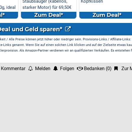
llos,
Kopfkissen
Kopfkissen
r 69,50€
l*
Zum Deal*
Zum Deal*
Deal und Geld sparen*
it / Alle Preise können jetzt höher oder niedriger sein. Provisions-Links / Affiliate-Links:
te-Links genannt. Wenn Sie auf einen solchen Link klicken und auf der Zielseite etwas kau
rprovision. Als Amazon-Partner verdienen wir an qualifizierten Verkäufen. Es entstehen f
 Kommentar
Melden
Folgen
Bedanken
(
0
)
Zur M