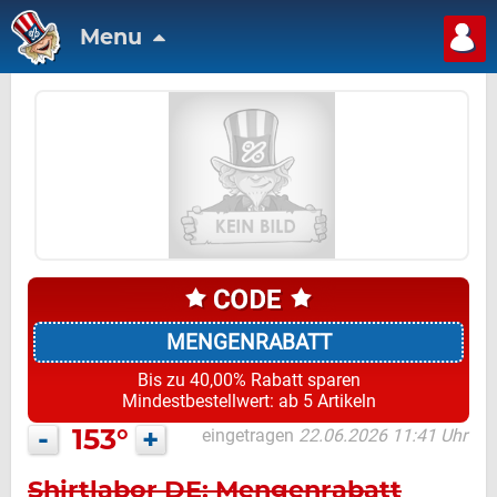
Menu
MENGENRABATT
Bis zu 40,00% Rabatt sparen
Mindestbestellwert: ab 5 Artikeln
-
153°
+
eingetragen
22.06.2026 11:41 Uhr
Shirtlabor DE: Mengenrabatt