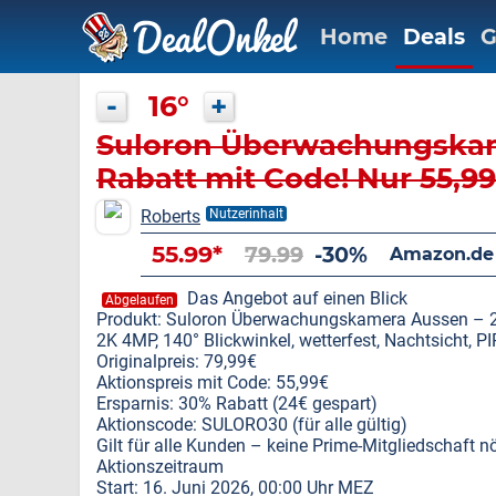
Home
Deals
G
-
16°
+
Suloron Überwachungskam
Rabatt mit Code! Nur 55,9
Roberts
Nutzerinhalt
55.99*
79.99
-30%
Amazon.de
Das Angebot auf einen Blick
Abgelaufen
Produkt: Suloron Überwachungskamera Aussen – 2
2K 4MP, 140° Blickwinkel, wetterfest, Nachtsicht,
Originalpreis: 79,99€
Aktionspreis mit Code: 55,99€
Ersparnis: 30% Rabatt (24€ gespart)
Aktionscode: SULORO30 (für alle gültig)
Gilt für alle Kunden – keine Prime-Mitgliedschaft nö
Aktionszeitraum
Start: 16. Juni 2026, 00:00 Uhr MEZ