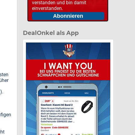
verstanden und bin damit
einverstanden.
DealOnkel als App
sten
üher
).
ufigen
cht