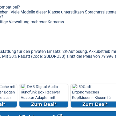
kompatibel?
geben. Viele Modelle dieser Klasse unterstützen Sprachassistent
n?
zeitige Verwaltung mehrerer Kameras.
stattung für den privaten Einsatz: 2K-Auflösung, Akkubetrieb mi
 Mit 30% Rabatt (Code: SULORO30) sinkt der Preis von 79,99€ 
üche mit
DAB Digital Audio
50% off
er Bogen
Rundfunk Box Receiver
Ergonomisches
 ausz...
Adapter Adapter mit
Kopfkissen - Kissen für
Antenn...
Seiten
l*
Zum Deal*
Zum Deal*