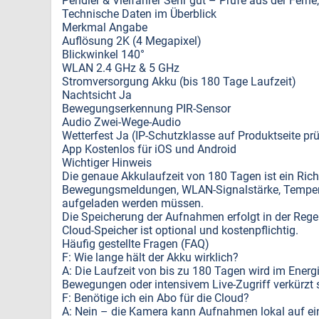
Pendler & Vielfahrer Sehr gut – Prüfe aus der Ferne,
Technische Daten im Überblick
Merkmal Angabe
Auflösung 2K (4 Megapixel)
Blickwinkel 140°
WLAN 2.4 GHz & 5 GHz
Stromversorgung Akku (bis 180 Tage Laufzeit)
Nachtsicht Ja
Bewegungserkennung PIR-Sensor
Audio Zwei-Wege-Audio
Wetterfest Ja (IP-Schutzklasse auf Produktseite pr
App Kostenlos für iOS und Android
Wichtiger Hinweis
Die genaue Akkulaufzeit von 180 Tagen ist ein Ric
Bewegungsmeldungen, WLAN-Signalstärke, Temperatu
aufgeladen werden müssen.
Die Speicherung der Aufnahmen erfolgt in der Regel
Cloud-Speicher ist optional und kostenpflichtig.
Häufig gestellte Fragen (FAQ)
F: Wie lange hält der Akku wirklich?
A: Die Laufzeit von bis zu 180 Tagen wird im Ener
Bewegungen oder intensivem Live-Zugriff verkürzt s
F: Benötige ich ein Abo für die Cloud?
A: Nein – die Kamera kann Aufnahmen lokal auf ein