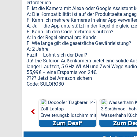
erforderlich.
F: Ist die Kamera mit Alexa oder Google Assistant 
A: Die Kompatibilität ist auf der Produktseite ange
F: Kann ich mehrere Kameras in einer App verwalte
A: Ja – die App unterstützt in der Regel die gleich
F: Kann ich den Code mehrmals nutzen?
A: In der Regel einmal pro Kunde.
F: Wie lange gilt die gesetzliche Gewährleistung?
A: 2 Jahre.
Fazit – Lohnt sich der Deal?
Ja! Die Suloron Außenkamera bietet eine solide Aus
langer Laufzeit, 5 GHz WLAN und Zwei-Wege-Audio.
55,99€ – eine Ersparnis von 24€.
???? Jetzt bei Amazon sichern
Code: SULORO30
 P3 (Nebelblau)
Docooler Tragbarer 14-
Wasserhahn K
sierer Bundle: 100
Zoll-Laptop-
3 Sprühmodi, hoh
 USB-C ...
Erweiterungsbildschirm mit
Wasserhahn Küche
DREI B...
m Deal*
Zum Deal*
Zum Dea