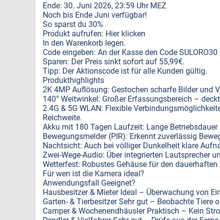
Ende: 30. Juni 2026, 23:59 Uhr MEZ
Noch bis Ende Juni verfügbar!
So sparst du 30%
Produkt aufrufen: Hier klicken
In den Warenkorb legen.
Code eingeben: An der Kasse den Code SULORO30 in
Sparen: Der Preis sinkt sofort auf 55,99€.
Tipp: Der Aktionscode ist für alle Kunden gültig.
Produkthighlights
2K 4MP Auflösung: Gestochen scharfe Bilder und Vi
140° Weitwinkel: Großer Erfassungsbereich – deck
2.4G & 5G WLAN: Flexible Verbindungsmöglichkeiten
Reichweite.
Akku mit 180 Tagen Laufzeit: Lange Betriebsdauer 
Bewegungsmelder (PIR): Erkennt zuverlässig Bewe
Nachtsicht: Auch bei völliger Dunkelheit klare Auf
Zwei-Wege-Audio: Über integrierten Lautsprecher 
Wetterfest: Robustes Gehäuse für den dauerhaften
Für wen ist die Kamera ideal?
Anwendungsfall Geeignet?
Hausbesitzer & Mieter Ideal – Überwachung von Ei
Garten- & Tierbesitzer Sehr gut – Beobachte Tiere o
Camper & Wochenendhäusler Praktisch – Kein Stro