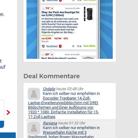
en.
t
auf
Deal Kommentare
Ordalie
heute 03:48 Uhr
Kann ich selber nur empfehlen in
Docooler Tragbarer 14-Zoll-
Amazon: Präzisions-
Amazon: Elektrisches
Laptop-Erweiterungsbildschirm mit DREI
Bildschirmen und Einer Auflösung von
Stimmgabel-Set (für Musik,
Anti-Cellulite
Mil
1920 * 1080. Einfache Installation für 15-
Entspannung & Klangth...
Handmassagegerät (6
Boo
17-Zoll-Laptops
Massageköpf...
Zum Deal*
Zum Deal*
Ranjana
heute 01:32 Uhr
Kann ich selber nur empfehlen in
Wasserhahn Küche mit 3
Sprühmodi, hoher Bogen Wasserhahn