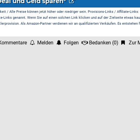
Deal und Geld sparen*
it / Alle Preise können jetzt höher oder niedriger sein. Provisions-Links / Affiliate-Links:
te-Links genannt. Wenn Sie auf einen solchen Link klicken und auf der Zielseite etwas kau
rprovision. Als Amazon-Partner verdienen wir an qualifizierten Verkäufen. Es entstehen f
Kommentare
Melden
Folgen
Bedanken
(
0
)
Zur M