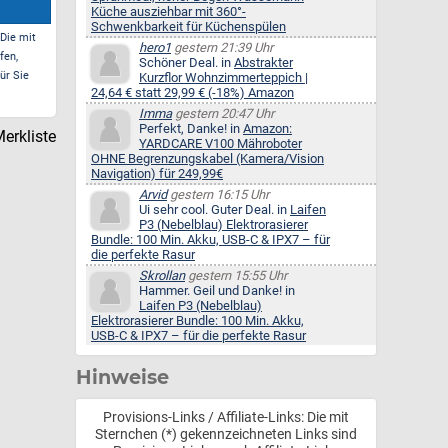
Küche ausziehbar mit 360°-
Schwenkbarkeit für Küchenspülen
 Die mit
hero1
gestern 21:39 Uhr
fen,
Schöner Deal. in
Abstrakter
ür Sie
Kurzflor Wohnzimmerteppich |
24,64 € statt 29,99 € (-18%) Amazon
Imma
gestern 20:47 Uhr
Perfekt, Danke! in
Amazon:
erkliste
YARDCARE V100 Mähroboter
OHNE Begrenzungskabel (Kamera/Vision
Navigation) für 249,99€
Arvid
gestern 16:15 Uhr
Ui sehr cool. Guter Deal. in
Laifen
P3 (Nebelblau) Elektrorasierer
Bundle: 100 Min. Akku, USB-C & IPX7 – für
die perfekte Rasur
Skrollan
gestern 15:55 Uhr
Hammer. Geil und Danke! in
Laifen P3 (Nebelblau)
Elektrorasierer Bundle: 100 Min. Akku,
USB-C & IPX7 – für die perfekte Rasur
Hinweise
Provisions-Links / Affiliate-Links: Die mit
Sternchen (*) gekennzeichneten Links sind