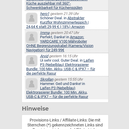
Küche ausziehbar mit 360°-
Schwenkbarkeit für Küchenspülen
hero1
gestern 21:39 Uhr
Schöner Deal. in
Abstrakter
Kurzflor Wohnzimmerteppich |
24,64 € statt 29,99 € (-18%) Amazon
Imma
gestern 20:47 Uhr
Perfekt, Danke! in
Amazon:
YARDCARE V100 Mähroboter
OHNE Begrenzungskabel (Kamera/Vision
Navigation) für 249,99€
Arvid
gestern 16:15 Uhr
Ui sehr cool. Guter Deal. in
Laifen
P3 (Nebelblau) Elektrorasierer
Bundle: 100 Min. Akku, USB-C & IPX7 – für
die perfekte Rasur
Skrollan
gestern 15:55 Uhr
Hammer. Geil und Danke! in
Laifen P3 (Nebelblau)
Elektrorasierer Bundle: 100 Min. Akku,
USB-C & IPX7 – für die perfekte Rasur
Hinweise
Provisions-Links / Affiliate-Links: Die mit
Sternchen (*) gekennzeichneten Links sind