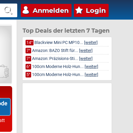
Anmelden
Login
Top Deals der letzten 7 Tagen
14°
Blackview Mini PC MP10...
[weiter]
7°
Amazon: BAZO Stift für...
[weiter]
7°
Amazon: Präzisions-Sti...
[weiter]
6°
100cm Moderne Holz-Hun...
[weiter]
5°
100cm Moderne Holz-Hun...
[weiter]
ode
att