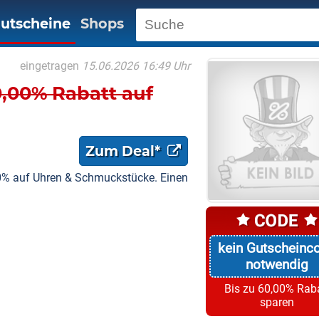
utscheine
Shops
eingetragen
15.06.2026 16:49 Uhr
,00% Rabatt auf
Zum Deal*
0% auf Uhren & Schmuckstücke. Einen
kein Gutscheinc
notwendig
Bis zu 60,00% Rab
sparen