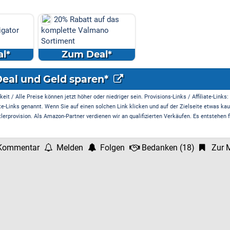
20% Rabatt auf das
igator
komplette Valmano
Sortiment
l*
Zum Deal*
Deal und Geld sparen*
it / Alle Preise können jetzt höher oder niedriger sein. Provisions-Links / Affiliate-Links:
te-Links genannt. Wenn Sie auf einen solchen Link klicken und auf der Zielseite etwas kau
rprovision. Als Amazon-Partner verdienen wir an qualifizierten Verkäufen. Es entstehen f
Kommentar
Melden
Folgen
Bedanken
(
18
)
Zur M