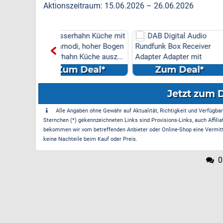
Aktionszeitraum: 15.06.2026 – 26.06.2026
rhahn Küche mit
DAB Digital Audio
50% off
di, hoher Bogen
Rundfunk Box Receiver
Ergonomisches
n Küche ausz...
Adapter Adapter mit
Kopfkissen - Kiss
Antenn...
Seiten
m Deal*
Zum Deal*
Zum Dea
Jetzt zum 
Alle Angaben ohne Gewähr auf Aktualität, Richtigkeit und Verfügbarke
Sternchen (*) gekennzeichneten Links sind Provisions-Links, auch Affilia
bekommen wir vom betreffenden Anbieter oder Online-Shop eine Vermittle
keine Nachteile beim Kauf oder Preis.
0