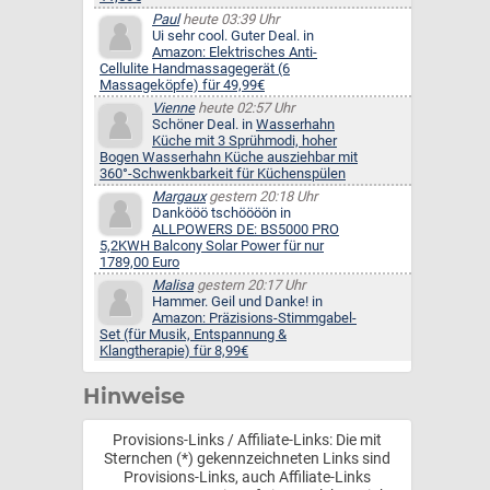
Paul
heute 03:39 Uhr
Ui sehr cool. Guter Deal. in
Amazon: Elektrisches Anti-
Cellulite Handmassagegerät (6
Massageköpfe) für 49,99€
Vienne
heute 02:57 Uhr
Schöner Deal. in
Wasserhahn
Küche mit 3 Sprühmodi, hoher
Bogen Wasserhahn Küche ausziehbar mit
360°-Schwenkbarkeit für Küchenspülen
Margaux
gestern 20:18 Uhr
Dankööö tschöööön in
ALLPOWERS DE: BS5000 PRO
5,2KWH Balcony Solar Power für nur
1789,00 Euro
Malisa
gestern 20:17 Uhr
Hammer. Geil und Danke! in
Amazon: Präzisions-Stimmgabel-
Set (für Musik, Entspannung &
Klangtherapie) für 8,99€
Hinweise
Provisions-Links / Affiliate-Links: Die mit
Sternchen (*) gekennzeichneten Links sind
Provisions-Links, auch Affiliate-Links