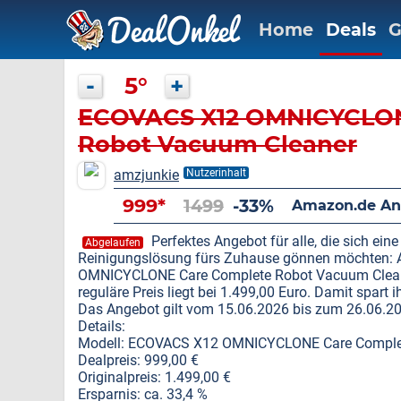
Home
Deals
G
-
5°
+
ECOVACS X12 OMNICYCLON
Robot Vacuum Cleaner
amzjunkie
Nutzerinhalt
999*
1499
-33%
Amazon.de An
Perfektes Angebot für alle, die sich ei
Abgelaufen
Reinigungslösung fürs Zuhause gönnen möchten: 
OMNICYCLONE Care Complete Robot Vacuum Cleaner
reguläre Preis liegt bei 1.499,00 Euro. Damit spart
Das Angebot gilt vom 15.06.2026 bis zum 26.06.2
Details:
Modell: ECOVACS X12 OMNICYCLONE Care Comple
Dealpreis: 999,00 €
Originalpreis: 1.499,00 €
Ersparnis: ca. 33,4 %