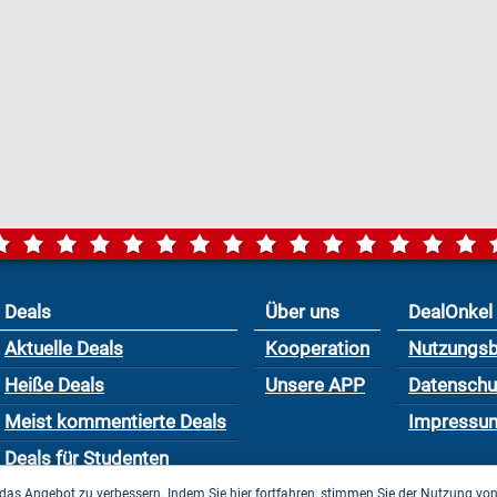
Deals
Über uns
DealOnkel
Aktuelle Deals
Kooperation
Nutzungs
Heiße Deals
Unsere APP
Datensch
Meist kommentierte Deals
Impressu
Deals für Studenten
das Angebot zu verbessern. Indem Sie hier fortfahren, stimmen Sie der Nutzung vo