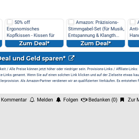
Amazon: Präzisions-
Amazon: Elektrische
Stimmgabel-Set (für Musik,
Anti-Cellulite
en für
Entspannung & Klangth...
Handmassagegerät (6
Massageköpf...
l*
Zum Deal*
Zum Deal*
Deal und Geld sparen*
it / Alle Preise können jetzt höher oder niedriger sein. Provisions-Links / Affiliate-Links:
te-Links genannt. Wenn Sie auf einen solchen Link klicken und auf der Zielseite etwas kau
rprovision. Als Amazon-Partner verdienen wir an qualifizierten Verkäufen. Es entstehen f
 Kommentar
Melden
Folgen
Bedanken
(
0
)
Zur M