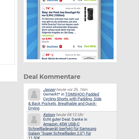
Deal Kommentare
Jasper
heute vor 2h, 16m
Gemerkt* in
TOMSHOO Padded
Cycling Shorts with Padding, Side
& Back Pockets, Breathable and Quick-
Drying
Kelsey
heute 04:12 Uhr
Echt guter Deal. Danke in
Amazon: 45W USB-C
Schnellladegerät (perfekt für Samsung
Galaxy "Super Schnellladen 2.0") für
11,50€