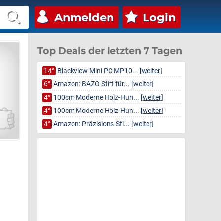
Anmelden
Login
Top Deals der letzten 7 Tagen
14°
Blackview Mini PC MP10...
[weiter]
6°
Amazon: BAZO Stift für...
[weiter]
4°
100cm Moderne Holz-Hun...
[weiter]
4°
100cm Moderne Holz-Hun...
[weiter]
4°
Amazon: Präzisions-Sti...
[weiter]