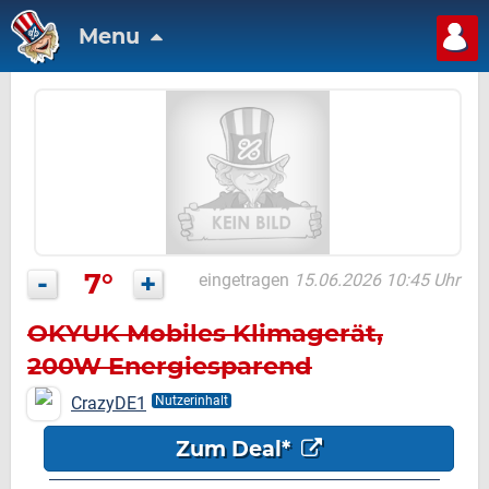
Menu
-
7°
+
eingetragen
15.06.2026 10:45 Uhr
OKYUK Mobiles Klimagerät,
200W Energiesparend
CrazyDE1
Nutzerinhalt
Zum Deal*