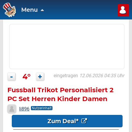
Menu
-
4°
+
eingetragen
12.06.2026 04:35 Uhr
Fussball Trikot Personalisiert 2
PC Set Herren Kinder Damen
li896
Nutzerinhalt
Zum Deal*