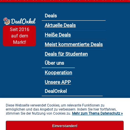
Deals
Aktuelle Deals
Seit 2016
Heiße Deals
auf dem
Markt!
Meist kommentierte Deals
Deals für Studenten
Über uns
Kooperation
Unsere APP
DealOnkel
Nutzungsbedingung
Diese Webseite verwendet Cookies, um relevante Funktionen zu
ermöglichen und das Angebot zu verbessern. Indem Sie hier fortfahren,
Datenschutzbestimmung
stimmen Sie der Nutzung von Cookies zu.
Mehr zum Thema Datenschutz »
Impressum