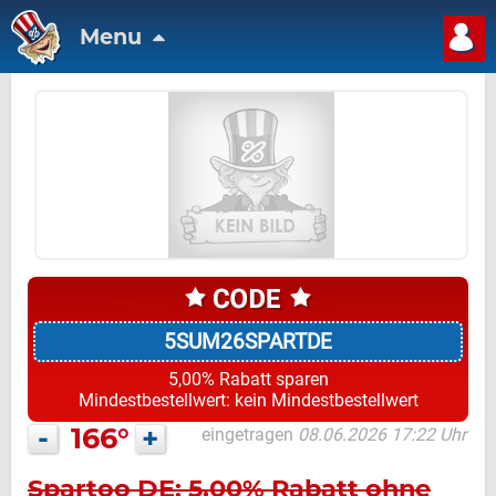
Menu
5SUM26SPARTDE
5,00% Rabatt sparen
Mindestbestellwert: kein Mindestbestellwert
-
166°
+
eingetragen
08.06.2026 17:22 Uhr
Spartoo DE: 5,00% Rabatt ohne