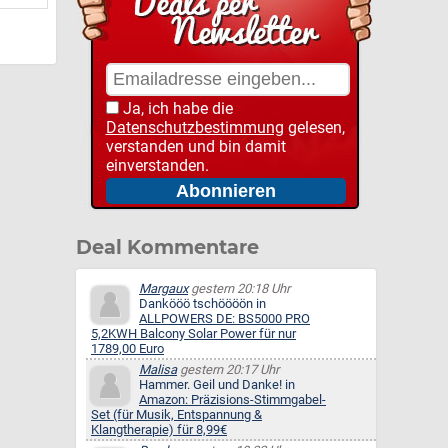
Ja, ich habe die
Datenschutzbestimmung
gelesen,
verstanden und bin damit
einverstanden.
Deal Kommentare
Margaux
gestern 20:18 Uhr
Dankööö tschöööön in
ALLPOWERS DE: BS5000 PRO
5,2KWH Balcony Solar Power für nur
1789,00 Euro
Malisa
gestern 20:17 Uhr
Hammer. Geil und Danke! in
Amazon: Präzisions-Stimmgabel-
Set (für Musik, Entspannung &
Klangtherapie) für 8,99€