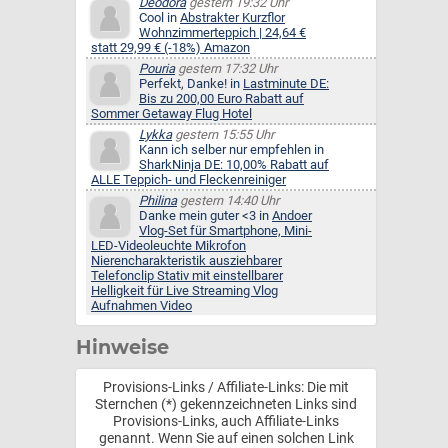
Deodora
gestern 19:32 Uhr
Cool in
Abstrakter Kurzflor
Wohnzimmerteppich | 24,64 €
statt 29,99 € (-18%) Amazon
Pouria
gestern 17:32 Uhr
Perfekt, Danke! in
Lastminute DE:
Bis zu 200,00 Euro Rabatt auf
Sommer Getaway Flug Hotel
Lykka
gestern 15:55 Uhr
Kann ich selber nur empfehlen in
SharkNinja DE: 10,00% Rabatt auf
ALLE Teppich- und Fleckenreiniger
Philina
gestern 14:40 Uhr
Danke mein guter <3 in
Andoer
Vlog-Set für Smartphone, Mini-
LED-Videoleuchte Mikrofon
Nierencharakteristik ausziehbarer
Telefonclip Stativ mit einstellbarer
Helligkeit für Live Streaming Vlog
Aufnahmen Video
Hinweise
Provisions-Links / Affiliate-Links: Die mit
Sternchen (*) gekennzeichneten Links sind
Provisions-Links, auch Affiliate-Links
genannt. Wenn Sie auf einen solchen Link