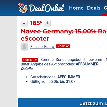
Home
Deals
G
-
165°
+
Navee Germany: 15,00% Ra
eScooter
Frische_Fanny
Redaktion
Sommer-Sonderangebot: Ihr bekommt 15
Abgelaufen
unter Angabe des Aktionscodes:
AFFSUMMER
.
Details:
Gutscheincode:
AFFSUMMER
Gültig von 05.06. bis 31.07.
Jetzt zum 