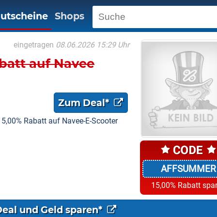
utscheine
Shops
eingetragen
08.06.2026 15:29 Uhr
batt auf Navee
Zum Deal*
,00% Rabatt auf Navee-E-Scooter
AFFSUMMER
15,00% Rabatt spa
Deal und Geld sparen*