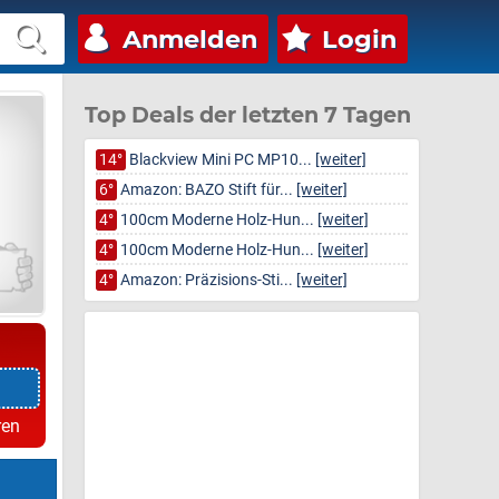
Anmelden
Login
Top Deals der letzten 7 Tagen
14°
Blackview Mini PC MP10...
[weiter]
6°
Amazon: BAZO Stift für...
[weiter]
4°
100cm Moderne Holz-Hun...
[weiter]
4°
100cm Moderne Holz-Hun...
[weiter]
4°
Amazon: Präzisions-Sti...
[weiter]
ren