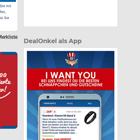
 Die mit
fen,
ür Sie
erkliste
DealOnkel als App