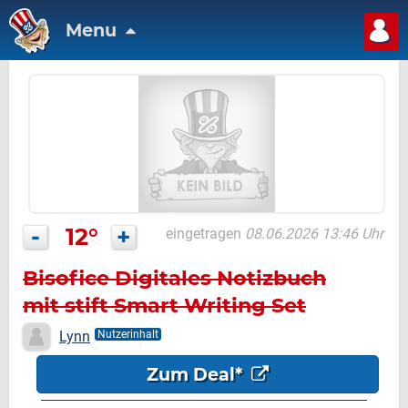
Menu
-
12°
+
eingetragen
08.06.2026 13:46 Uhr
Bisofice Digitales Notizbuch
mit stift Smart Writing Set
Lynn
Nutzerinhalt
Zum Deal*