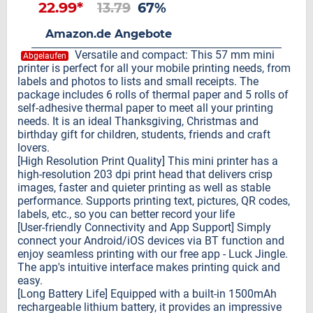
22.99*
13.79
67%
Amazon.de Angebote
Versatile and compact: This 57 mm mini
Abgelaufen
printer is perfect for all your mobile printing needs, from
labels and photos to lists and small receipts. The
package includes 6 rolls of thermal paper and 5 rolls of
self-adhesive thermal paper to meet all your printing
needs. It is an ideal Thanksgiving, Christmas and
birthday gift for children, students, friends and craft
lovers.
[High Resolution Print Quality] This mini printer has a
high-resolution 203 dpi print head that delivers crisp
images, faster and quieter printing as well as stable
performance. Supports printing text, pictures, QR codes,
labels, etc., so you can better record your life
[User-friendly Connectivity and App Support] Simply
connect your Android/iOS devices via BT function and
enjoy seamless printing with our free app - Luck Jingle.
The app's intuitive interface makes printing quick and
easy.
[Long Battery Life] Equipped with a built-in 1500mAh
rechargeable lithium battery, it provides an impressive