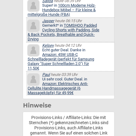
Salloa
heute 08:39 Uhr
Super! in
100cm Moderne Holz-
Hundebox Möbel – Für kleine &
mittelgroße Hunde (FBA)
Jasper
heute 06:15 Uhr
Gemerkt* in
TOMSHOO Padded
Cycling Shorts with Padding, Side
& Back Pockets, Breathable and Quick-
Drying
Kelsey
heute 04:12 Uhr
Echt guter Deal. Danke in
Amazon: 45W USB-C
Schnellladegerät (perfekt für Samsung
Galaxy "Super Schnellladen 2.0") für
11,50€
Paul
heute 03:39 Uhr
Ui sehr cool. Guter Deal. in
Amazon: Elektrisches Anti-
Cellulite Handmassagegerät (6
Massageköpfe) für 49,99€
Hinweise
Provisions-Links / Affiliate-Links: Die mit
Sternchen (*) gekennzeichneten Links sind
Provisions-Links, auch Affiliate-Links
genannt. Wenn Sie auf einen solchen Link