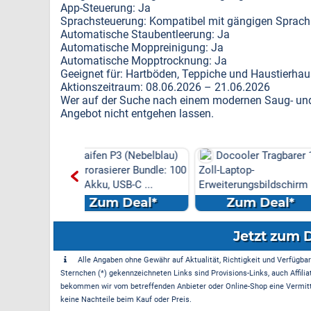
App-Steuerung: Ja
Sprachsteuerung: Kompatibel mit gängigen Sprach
Automatische Staubentleerung: Ja
Automatische Moppreinigung: Ja
Automatische Mopptrocknung: Ja
Geeignet für: Hartböden, Teppiche und Haustierhau
Aktionszeitraum: 08.06.2026 – 21.06.2026
Wer auf der Suche nach einem modernen Saug- und W
Angebot nicht entgehen lassen.
 P3 (Nebelblau)
Docooler Tragbarer 14-
Wasserhahn K
sierer Bundle: 100
Zoll-Laptop-
3 Sprühmodi, hoh
 USB-C ...
Erweiterungsbildschirm mit
Wasserhahn Küche
DREI B...
m Deal*
Zum Deal*
Zum Dea
Jetzt zum 
Alle Angaben ohne Gewähr auf Aktualität, Richtigkeit und Verfügbarke
Sternchen (*) gekennzeichneten Links sind Provisions-Links, auch Affilia
bekommen wir vom betreffenden Anbieter oder Online-Shop eine Vermittle
keine Nachteile beim Kauf oder Preis.