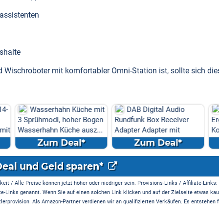
assistenten
shalte
ischroboter mit komfortabler Omni-Station ist, sollte sich die
üche mit
DAB Digital Audio
50% off
er Bogen
Rundfunk Box Receiver
Ergonomisches
 ausz...
Adapter Adapter mit
Kopfkissen - Kissen für
Antenn...
Seiten
l*
Zum Deal*
Zum Deal*
Deal und Geld sparen*
it / Alle Preise können jetzt höher oder niedriger sein. Provisions-Links / Affiliate-Links:
te-Links genannt. Wenn Sie auf einen solchen Link klicken und auf der Zielseite etwas kau
rprovision. Als Amazon-Partner verdienen wir an qualifizierten Verkäufen. Es entstehen f