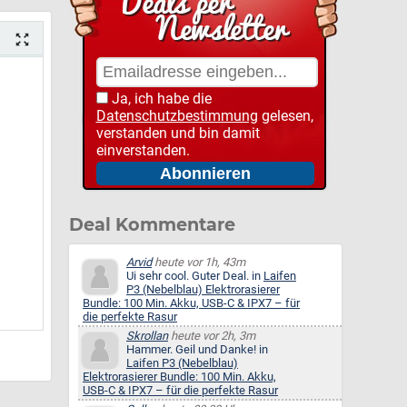
Ja, ich habe die
Datenschutzbestimmung
gelesen,
verstanden und bin damit
einverstanden.
Deal Kommentare
Arvid
heute vor 1h, 43m
Ui sehr cool. Guter Deal. in
Laifen
P3 (Nebelblau) Elektrorasierer
Bundle: 100 Min. Akku, USB-C & IPX7 – für
die perfekte Rasur
Skrollan
heute vor 2h, 3m
Hammer. Geil und Danke! in
Laifen P3 (Nebelblau)
Elektrorasierer Bundle: 100 Min. Akku,
USB-C & IPX7 – für die perfekte Rasur