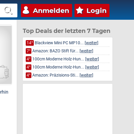
Anmelden
Login
Top Deals der letzten 7 Tagen
14°
Blackview Mini PC MP10...
[weiter]
7°
Amazon: BAZO Stift für...
[weiter]
4°
100cm Moderne Holz-Hun...
[weiter]
4°
100cm Moderne Holz-Hun...
[weiter]
4°
Amazon: Präzisions-Sti...
[weiter]
erhin