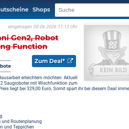
utscheine
Shops
eingetragen
08.06.2026 11:13 Uhr
i Gen2, Robot
ng Function
Zum Deal*
bote
Hausarbeit erleichtern möchten: Aktuell
 Saugroboter mit Wischfunktion zum
Preis liegt bei 329,00 Euro. Somit spart ihr bei diesem Deal imm
ng
ng und Routenplanung
en und Teppichen