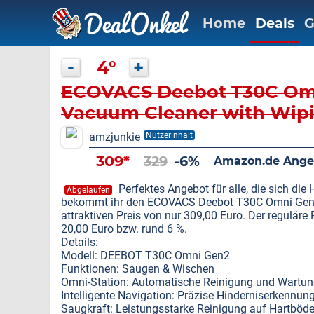
Home
Deals
G
-
4°
+
ECOVACS Deebot T30C Omn
Vacuum Cleaner with Wipi
amzjunkie
Nutzerinhalt
309*
329
-6%
Amazon.de Ange
Perfektes Angebot für alle, die sich die 
Abgelaufen
bekommt ihr den ECOVACS Deebot T30C Omni Gen2
attraktiven Preis von nur 309,00 Euro. Der reguläre 
20,00 Euro bzw. rund 6 %.
Details:
Modell: DEEBOT T30C Omni Gen2
Funktionen: Saugen & Wischen
Omni-Station: Automatische Reinigung und Wartu
Intelligente Navigation: Präzise Hinderniserkennu
Saugkraft: Leistungsstarke Reinigung auf Hartböd