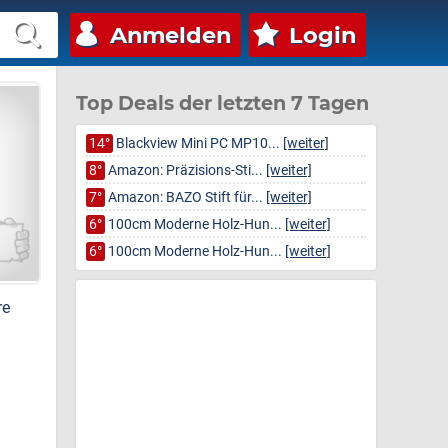
Anmelden
Login
Top Deals der letzten 7 Tagen
14°
Blackview Mini PC MP10...
[weiter]
8°
Amazon: Präzisions-Sti...
[weiter]
7°
Amazon: BAZO Stift für...
[weiter]
6°
100cm Moderne Holz-Hun...
[weiter]
6°
100cm Moderne Holz-Hun...
[weiter]
re