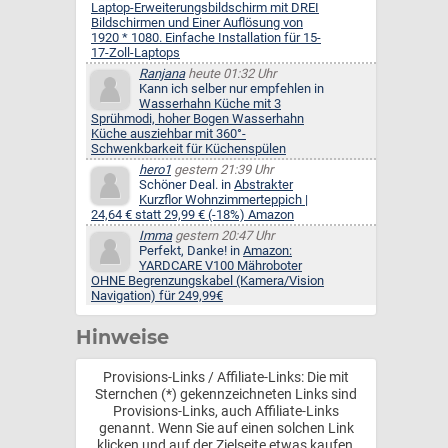
Laptop-Erweiterungsbildschirm mit DREI
Bildschirmen und Einer Auflösung von
1920 * 1080. Einfache Installation für 15-
17-Zoll-Laptops
Ranjana
heute 01:32 Uhr
Kann ich selber nur empfehlen in
Wasserhahn Küche mit 3
Sprühmodi, hoher Bogen Wasserhahn
Küche ausziehbar mit 360°-
Schwenkbarkeit für Küchenspülen
hero1
gestern 21:39 Uhr
Schöner Deal. in
Abstrakter
Kurzflor Wohnzimmerteppich |
24,64 € statt 29,99 € (-18%) Amazon
Imma
gestern 20:47 Uhr
Perfekt, Danke! in
Amazon:
YARDCARE V100 Mähroboter
OHNE Begrenzungskabel (Kamera/Vision
Navigation) für 249,99€
Hinweise
Provisions-Links / Affiliate-Links: Die mit
Sternchen (*) gekennzeichneten Links sind
Provisions-Links, auch Affiliate-Links
genannt. Wenn Sie auf einen solchen Link
klicken und auf der Zielseite etwas kaufen,