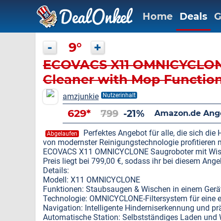
Home
Deals
G
-
9°
+
ECOVACS X11 OMNICYCLO
Cleaner with Mop Functio
amzjunkie
Nutzerinhalt
629*
799
-21%
Amazon.de Ang
Perfektes Angebot für alle, die sich die 
Abgelaufen
von modernster Reinigungstechnologie profitieren 
ECOVACS X11 OMNICYCLONE Saugroboter mit Wischfu
Preis liegt bei 799,00 €, sodass ihr bei diesem Ang
Details:
Modell: X11 OMNICYCLONE
Funktionen: Staubsaugen & Wischen in einem Gerä
Technologie: OMNICYCLONE-Filtersystem für eine 
Navigation: Intelligente Hinderniserkennung und pr
Automatische Station: Selbstständiges Laden und