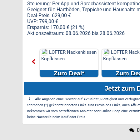
Steuerung: Per App und Sprachassistent kompatibe
Geeignet für: Hartböden, Teppiche und Haushalte m
Deal-Preis: 629,00 €
UVP: 799,00 €
Ersparnis: 170,00 € (21 %)
Aktionszeitraum: 08.06.2026 bis 28.06.2026
R Nackenkissen
LOFTER Nackenkissen
LOFTER Nack
en
Kopfkissen
Kopfkissen
m Deal*
Zum Deal*
Zum Dea
Jetzt zum 
Alle Angaben ohne Gewähr auf Aktualität, Richtigkeit und Verfügbarke
Sternchen (*) gekennzeichneten Links sind Provisions-Links, auch Affilia
bekommen wir vom betreffenden Anbieter oder Online-Shop eine Vermittle
keine Nachteile beim Kauf oder Preis.
0