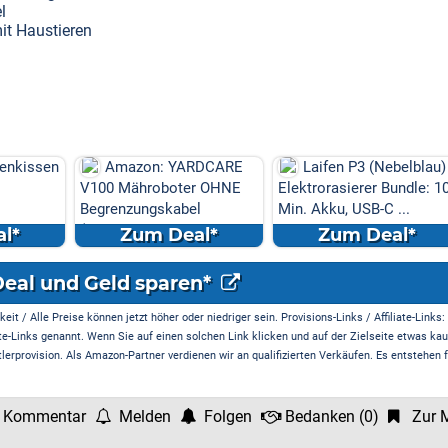
l
it Haustieren
enkissen
Amazon: YARDCARE
Laifen P3 (Nebelblau)
V100 Mähroboter OHNE
Elektrorasierer Bundle: 1
Begrenzungskabel
Min. Akku, USB-C ...
(Kamera/Visi...
l*
Zum Deal*
Zum Deal*
Deal und Geld sparen*
it / Alle Preise können jetzt höher oder niedriger sein. Provisions-Links / Affiliate-Links:
te-Links genannt. Wenn Sie auf einen solchen Link klicken und auf der Zielseite etwas kau
rprovision. Als Amazon-Partner verdienen wir an qualifizierten Verkäufen. Es entstehen f
 Kommentar
Melden
Folgen
Bedanken
(
0
)
Zur M