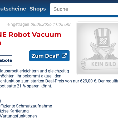
utscheine
Shops
eingetragen
08.06.2026 11:05 Uhr
NE Robot Vacuum
n
Zum Deal*
ebote
Hausarbeit erleichtern und gleichzeitig
möchten: Ihr bekommt aktuell den
nktion zum starken Deal-Preis von nur 629,00 €. Der regulä
ebot satte 21 % sparen könnt.
t
effiziente Schmutzaufnahme
äzise Kartierung
 Wartungsfunktionen