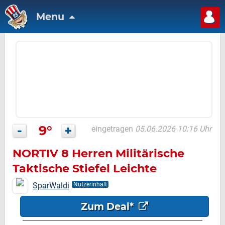
Menu
-
9°
+
eingetragen
05.06.2026 10:16 Uhr
NORTIV 8 Herren Militärische
Taktische Stiefel Leichte
Bequeme Stiefel
SparWaldi
Nutzerinhalt
Zum Deal*