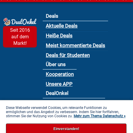
Deals
Aktuelle Deals
Seit 2016
Heiße Deals
auf dem
Markt!
Meist kommentierte Deals
Deals für Studenten
Über uns
Kooperation
Unsere APP
DealOnkel
Nutzungsbedingung
Diese Webseite verwendet Cookies, um relevante Funktionen zu
ermöglichen und das Angebot zu verbessern. Indem Sie hier fortfahren,
Datenschutzbestimmung
stimmen Sie der Nutzung von Cookies zu.
Mehr zum Thema Datenschutz »
Impressum