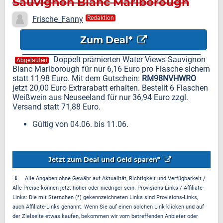
Sauvignon Blanc Marlborough
für nur 6,16 Euro
Frische_Fanny
Redaktion
Zum Deal*
Doppelt prämierten Water Views Sauvignon
Abgelaufen
Blanc Marlborough für nur 6,16 Euro pro Flasche sichern
statt 11,98 Euro. Mit dem Gutschein:
RM98NVHWRO
jetzt 20,00 Euro Extrarabatt erhalten. Bestellt 6 Flaschen
Weißwein aus Neuseeland für nur 36,94 Euro zzgl.
Versand statt 71,88 Euro.
Gültig von 04.06. bis 11.06.
Jetzt zum Deal und Geld sparen*
Alle Angaben ohne Gewähr auf Aktualität, Richtigkeit und Verfügbarkeit /
Alle Preise können jetzt höher oder niedriger sein. Provisions-Links / Affiliate-
Links: Die mit Sternchen (*) gekennzeichneten Links sind Provisions-Links,
auch Affiliate-Links genannt. Wenn Sie auf einen solchen Link klicken und auf
der Zielseite etwas kaufen, bekommen wir vom betreffenden Anbieter oder