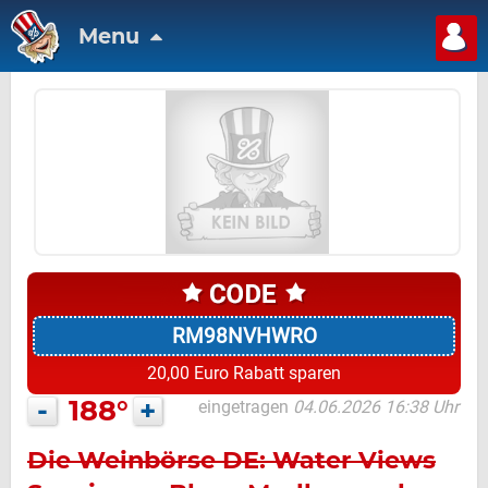
Menu
RM98NVHWRO
20,00 Euro Rabatt sparen
-
188°
+
eingetragen
04.06.2026 16:38 Uhr
Die Weinbörse DE: Water Views