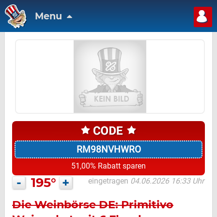
Menu
RM98NVHWRO
51,00% Rabatt sparen
-
195°
+
eingetragen
04.06.2026 16:33 Uhr
Die Weinbörse DE: Primitivo