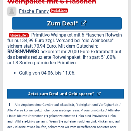
Weinpaket mit 6 Flaschen
Rotwein für nur 34,99 Euro
Frische_Fanny
Redaktion
Zum Deal*
Primitivo Weinpaket mit 6 Flaschen Rotwein
Abgelaufen
für nur 34,99 Euro zzgl. Versand bei "die Weinbörse"
sichern statt 70,94 Euro. Mit dem Gutschein:
RM98NVHWRO
bekommt ihr 20,00 Euro Extrarabatt auf
das bereits reduzierte Rotweinpaket. Ihr spart 51,00%
auf 3 Sorten prämierten Primitivo.
Gültig von 04.06. bis 11.06.
Jetzt zum Deal und Geld sparen*
Alle Angaben ohne Gewähr auf Aktualität, Richtigkeit und Verfügbarkeit /
Alle Preise können jetzt höher oder niedriger sein. Provisions-Links / Affiliate-
Links: Die mit Sternchen (*) gekennzeichneten Links sind Provisions-Links,
auch Affiliate-Links genannt. Wenn Sie auf einen solchen Link klicken und auf
der Zielseite etwas kaufen, bekommen wir vom betreffenden Anbieter oder