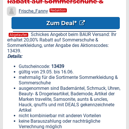
Rabatt auf Sommerschuhe &
Sommerkleidung
Frische_Fanny
Redaktion
Zum Deal*
Schickes Angebot beim BAUR Versand: Ihr
Abgelaufen
erhaltet 20,00% Rabatt auf Sommerschuhe &
Sommerkleidung, unter Angabe des Aktionscodes:
13439.
Details:
Gutscheincode:
13439
gültig von 29.05. bis 16.06.
mehrmalig für die Sortimente Sommerkleidung &
Sommerschuhe
ausgenommen sind Bademäntel, Schmuck, Uhren,
Beauty- & Drogerieartikel, Bademode, Artikel der
Marken travelite, Samsonite, aunts & uncles,
Hauck, qnuffs und mit DEALS gekennzeichnete
Artikel
nicht kombinierbar mit anderen Vorteilen
keine Barauszahlung oder nachträgliche
Verrechnung möglich