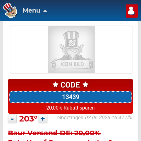
Menu
13439
20,00% Rabatt sparen
-
203°
+
eingetragen
03.06.2026 16:47 Uhr
Baur Versand DE: 20,00%