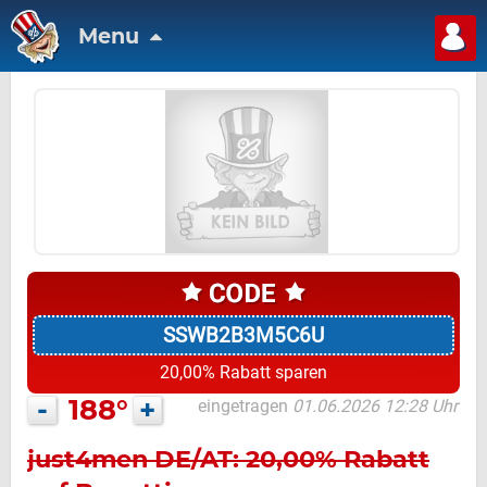
Menu
SSWB2B3M5C6U
20,00% Rabatt sparen
-
188°
+
eingetragen
01.06.2026 12:28 Uhr
just4men DE/AT: 20,00% Rabatt