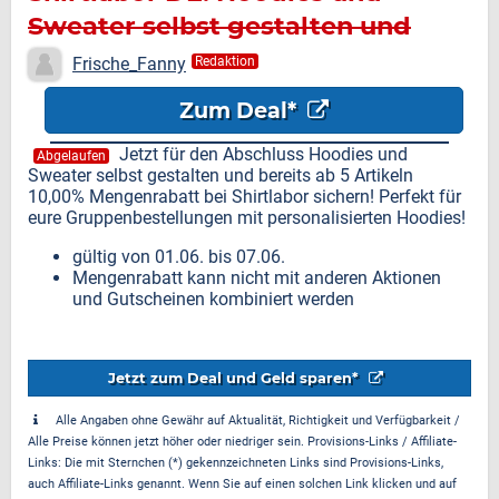
Sweater selbst gestalten und
bereits ab 5 Artikeln 10,00%
Frische_Fanny
Redaktion
Mengenrabatt
Zum Deal*
Jetzt für den Abschluss Hoodies und
Abgelaufen
Sweater selbst gestalten und bereits ab 5 Artikeln
10,00% Mengenrabatt bei Shirtlabor sichern! Perfekt für
eure Gruppenbestellungen mit personalisierten Hoodies!
gültig von 01.06. bis 07.06.
Mengenrabatt kann nicht mit anderen Aktionen
und Gutscheinen kombiniert werden
Jetzt zum Deal und Geld sparen*
Alle Angaben ohne Gewähr auf Aktualität, Richtigkeit und Verfügbarkeit /
Alle Preise können jetzt höher oder niedriger sein. Provisions-Links / Affiliate-
Links: Die mit Sternchen (*) gekennzeichneten Links sind Provisions-Links,
auch Affiliate-Links genannt. Wenn Sie auf einen solchen Link klicken und auf