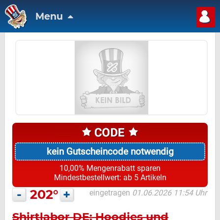
Menu
kein Gutscheincode notwendig
10,00% Mengenrabatt sparen
Mindestbestellwert: ab 5 Artikeln
-
202°
+
eingetragen
01.06.2026 11:54 Uhr
Shirtlabor DE: Hoodies und