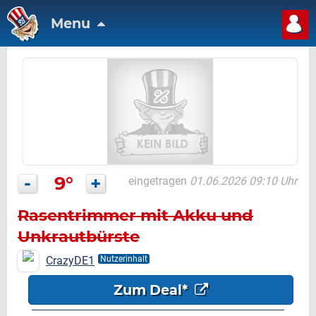
Menu
-
9°
+
eingetragen
01.06.2026 09:10 Uhr
Rasentrimmer mit Akku und
Unkrautbürste
CrazyDE1
Nutzerinhalt
Zum Deal*